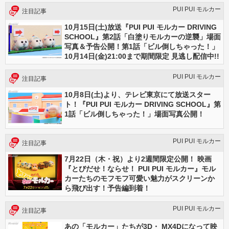
PUI PUI モルカー
注目記事
10月15日(土)放送『PUI PUI モルカー DRIVING
SCHOOL』第2話「白塗りモルカーの逆襲」場面
写真＆予告公開！第1話「ビル倒しちゃった！」
10月14日(金)21:00まで期間限定 見逃し配信中!!
PUI PUI モルカー
注目記事
10月8日(土)より、テレビ東京にて放送スター
ト！『PUI PUI モルカー DRIVING SCHOOL』第
1話「ビル倒しちゃった！」場面写真公開！
PUI PUI モルカー
注目記事
7月22日（木・祝）より2週間限定公開！ 映画
『とびだせ！ならせ！ PUI PUI モルカー』モル
カーたちのモフモフ可愛い魅力がスクリーンか
ら飛び出す！予告編到着！
PUI PUI モルカー
注目記事
あの「モルカー」たちが3D・ MX4Dになって映