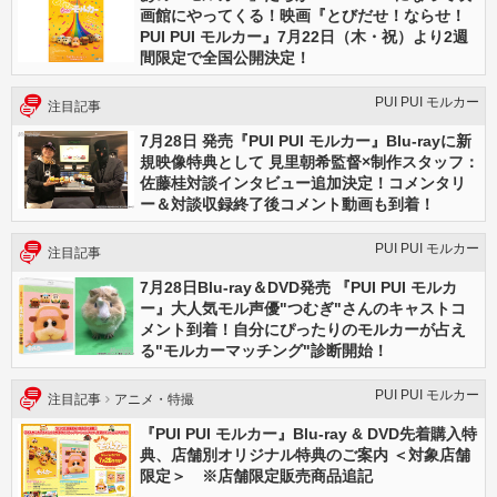
画館にやってくる！映画『とびだせ！ならせ！
PUI PUI モルカー』7月22日（木・祝）より2週
間限定で全国公開決定！
PUI PUI モルカー
注目記事
7月28日 発売『PUI PUI モルカー』Blu-rayに新
規映像特典として 見里朝希監督×制作スタッフ：
佐藤桂対談インタビュー追加決定！コメンタリ
ー＆対談収録終了後コメント動画も到着！
PUI PUI モルカー
注目記事
7月28日Blu-ray＆DVD発売 『PUI PUI モルカ
ー』大人気モル声優"つむぎ"さんのキャストコ
メント到着！自分にぴったりのモルカーが占え
る"モルカーマッチング"診断開始！
PUI PUI モルカー
注目記事
アニメ・特撮
『PUI PUI モルカー』Blu-ray & DVD先着購入特
典、店舗別オリジナル特典のご案内 ＜対象店舗
限定＞ ※店舗限定販売商品追記