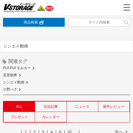
商品検索
シンエイ動画
関連タグ
PUI PUI モルカー
見里朝希
シンエイ動画
小野ハナ
ALL
注目記事
ニュース
新作レビュー
プレゼント
カレンダー
次へ
1
2
3
4
5
…