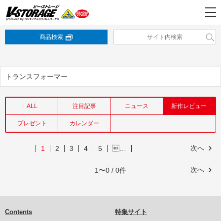
商品検索
トランスフォーマー
ALL
注目記事
ニュース
新作レビュー
プレゼント
カレンダー
次へ
1
2
3
4
5
…
次へ
1〜0 / 0件
Contents
特集サイト