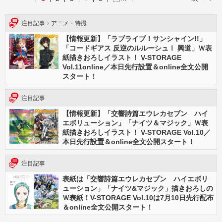
注目記事
アニメ・特撮
【情報更新】「ラブライブ！サンシャイン!!」
「コードギアス 反逆のルルーシュⅠ 興道」Ｗ表
紙描きおろしイラスト！ V-STORAGE
Vol.11online／本日先行設置＆online全文公開
スタート！
注目記事
【情報更新】「交響詩篇エウレカセブン ハイ
エボリューション」「ナイツ＆マジック」Ｗ表
紙描きおろしイラスト！ V-STORAGE Vol.10／
本日先行設置＆online全文公開スタート！
注目記事
表紙は「交響詩篇エウレカセブン ハイエボリ
ューション」「ナイツ&マジック」描きおろしの
Ｗ表紙！V-STORAGE Vol.10は7月10日先行配布
＆online全文公開スタート！