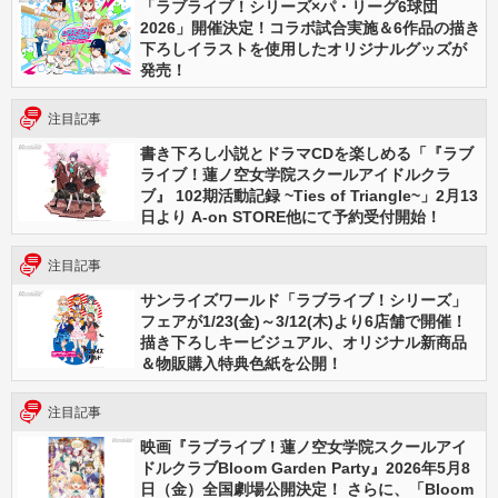
「ラブライブ！シリーズ×パ・リーグ6球団
2026」開催決定！コラボ試合実施＆6作品の描き
下ろしイラストを使用したオリジナルグッズが
発売！
注目記事
書き下ろし小説とドラマCDを楽しめる「『ラブ
ライブ！蓮ノ空女学院スクールアイドルクラ
ブ』 102期活動記録 ~Ties of Triangle~」2月13
日より A-on STORE他にて予約受付開始！
注目記事
サンライズワールド「ラブライブ！シリーズ」
フェアが1/23(金)～3/12(木)より6店舗で開催！
描き下ろしキービジュアル、オリジナル新商品
＆物販購入特典色紙を公開！
注目記事
映画『ラブライブ！蓮ノ空女学院スクールアイ
ドルクラブBloom Garden Party』2026年5月8
日（金）全国劇場公開決定！ さらに、「Bloom