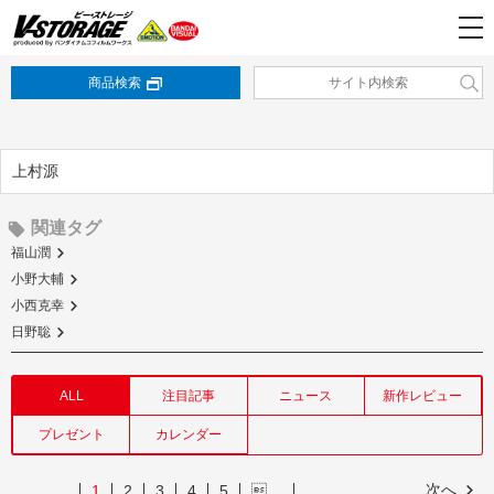
商品検索
上村源
関連タグ
福山潤
小野大輔
小西克幸
日野聡
ALL
注目記事
ニュース
新作レビュー
プレゼント
カレンダー
次へ
1
2
3
4
5
…