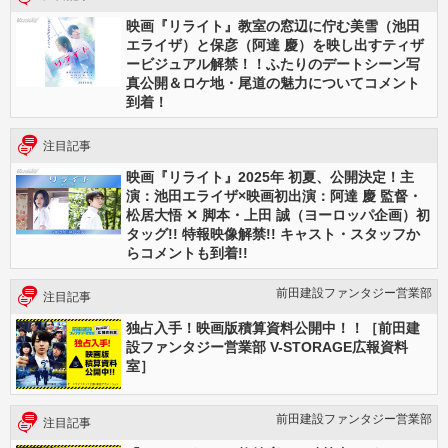
映画『リライト』教室の窓辺に佇む美雪（池田
エライザ）と保彦（阿達 慶）を映し出すティザ
ービジュアル解禁！！ふたりのデートシーン写
真公開＆ロケ地・尾道の魅力についてコメント
到着！
注目記事
映画『リライト』2025年 初夏、公開決定！主
演：池田エライザ×映画初出演：阿達 慶 監督・
松居大悟 ✕ 脚本・上田 誠（ヨーロッパ企画）初
タッグ!! 特報映像解禁!! キャスト・スタッフか
らコメントも到着!!
前田建設ファンタジー営業部
注目記事
独占入手！映画版積算資料公開中！！［前田建
設ファンタジー営業部 V-STORAGE広報資料
室］
前田建設ファンタジー営業部
注目記事