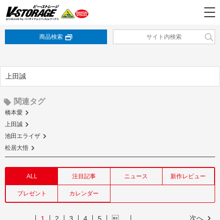
商品検索
上田誠
関連タグ
橋本愛
上田誠
池田エライザ
松居大悟
ALL
注目記事
ニュース
新作レビュー
プレゼント
カレンダー
次へ
1
2
3
4
5
…