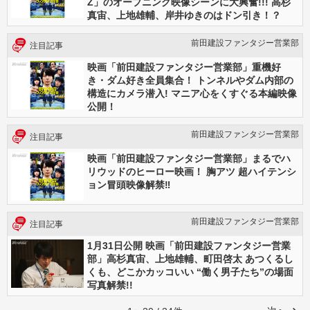
Z」のオープニング映像シーンに大興奮!!! 高杉
真宙、上地雄輔、岸井ゆきのはドン引き！？
前田建設ファンタジー営業部
注目記事
映画「前田建設ファンタジー営業部」重機好
き・ダム好き全員集合！ トンネルやダム内部の
構造にカメラ潜入! マニア心をくすぐる本編映像
公開！
前田建設ファンタジー営業部
注目記事
映画「前田建設ファンタジー営業部」まるでハ
リウッドのヒーロー映画！ 胸アツ 超ハイテンシ
ョン冒頭映像解禁‼
前田建設ファンタジー営業部
注目記事
1月31日公開 映画「前田建設ファンタジー営業
部」高杉真宙、上地雄輔、町田啓太 あつくるし
くも、どこかカッコいい “働く男子たち”の場面
写真解禁!!