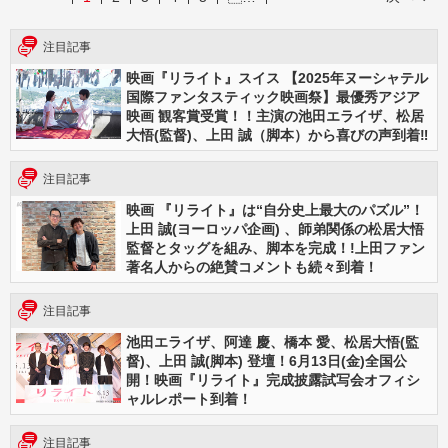
注目記事
映画『リライト』スイス 【2025年ヌーシャテル
国際ファンタスティック映画祭】最優秀アジア
映画 観客賞受賞！！主演の池田エライザ、松居
大悟(監督)、上田 誠（脚本）から喜びの声到着‼
注目記事
映画 『リライト』は“自分史上最大のパズル”！
上田 誠(ヨーロッパ企画) 、師弟関係の松居大悟
監督とタッグを組み、脚本を完成！!上田ファン
著名人からの絶賛コメントも続々到着！
注目記事
池田エライザ、阿達 慶、橋本 愛、松居大悟(監
督)、上田 誠(脚本) 登壇！6月13日(金)全国公
開！映画『リライト』完成披露試写会オフィシ
ャルレポート到着！
注目記事