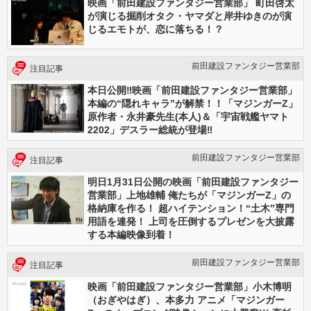
映画「前田建設ファンタジー営業部」 町田啓太
が演じる掘削オタク・ヤマダと岸井ゆきのが演
じるエモトが、恋に落ちる！？
前田建設ファンタジー営業部
注目記事
本日公開‼映画「前田建設ファンタジー営業部」
本編の“隠れキャラ”が解禁！！「マジンガーZ」
原作者・永井豪先生(本人)＆「宇宙戦艦ヤマト
2202」デスラー総統が登場‼
前田建設ファンタジー営業部
注目記事
明日1月31日公開の映画「前田建設ファンタジー
営業部」上地雄輔 俺たちが「マジンガーZ」の
格納庫を作る！ 超ハイテンション！“土木”専門
用語を連発！ 上司を圧倒するプレゼンを大披露
する本編映像到着！
前田建設ファンタジー営業部
注目記事
映画「前田建設ファンタジー営業部」小木博明
（おぎやはぎ）、本多力 アニメ「マジンガー