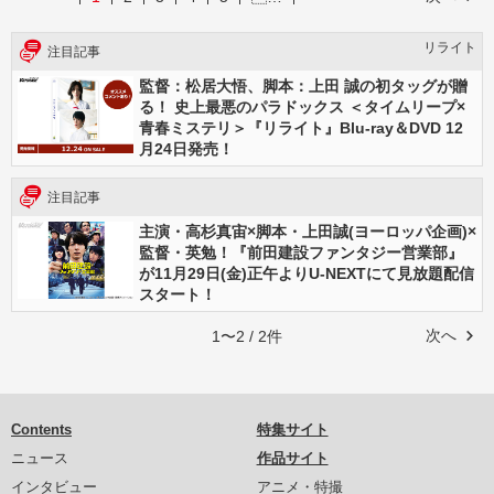
リライト
注目記事
監督：松居大悟、脚本：上田 誠の初タッグが贈
る！ 史上最悪のパラドックス ＜タイムリープ×
青春ミステリ＞『リライト』Blu-ray＆DVD 12
月24日発売！
注目記事
主演・高杉真宙×脚本・上田誠(ヨーロッパ企画)×
監督・英勉！『前田建設ファンタジー営業部』
が11月29日(金)正午よりU-NEXTにて見放題配信
スタート！
次へ
1〜2 / 2件
Contents
特集サイト
ニュース
作品サイト
インタビュー
アニメ・特撮