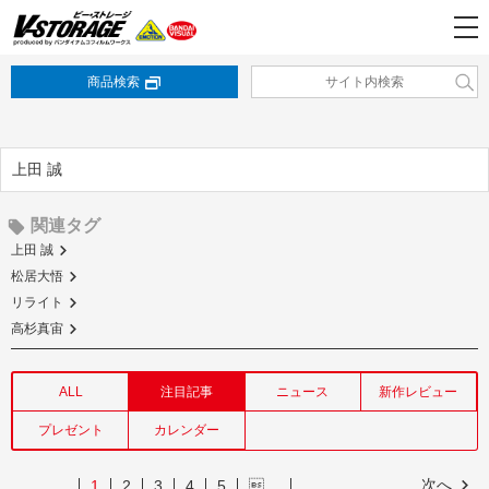
商品検索
上田 誠
関連タグ
上田 誠
松居大悟
リライト
高杉真宙
ALL
注目記事
ニュース
新作レビュー
プレゼント
カレンダー
次へ
1
2
3
4
5
…