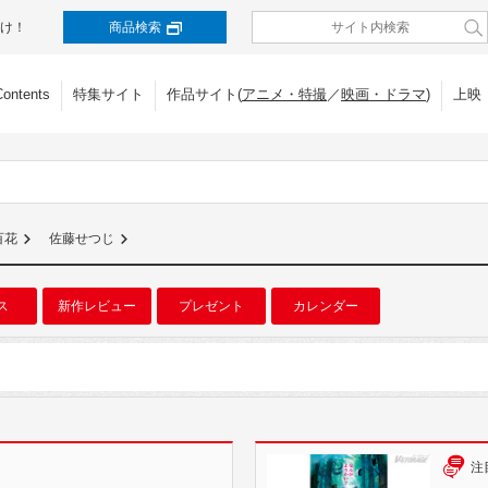
け！
商品検索
Contents
特集サイト
作品サイト(
アニメ・特撮
／
映画・ドラマ
)
上映
百花
佐藤せつじ
ス
新作レビュー
プレゼント
カレンダー
注