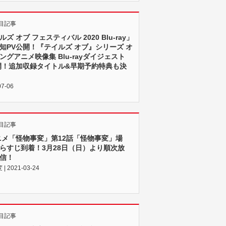
目記事
ズ オブ フェスティバル 2020 Blu-ray」
知PV公開！『テイルズ オブ』シリーズ オ
ングアニメ映像集 Blu-rayダイジェスト
開！追加収録タイトル&早期予約特典も決
07-06
目記事
ニメ「怪物事変」第12話「怪物事変」場
らすじ到着！3月28日（日）より順次放
信！
 2021-03-24
目記事