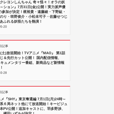
クレヨンしんちゃん 奇々怪々！オラの妖
～ション』7月31日(金)公開！実力派声優
の参加が決定！梶裕貴・遠藤綾・下野紘・
のり・咲野俊介・小松未可子・佐藤せつじ
あふれる妖怪たちを熱演！
05-20
目記事
日(土)放送開始！TVアニメ『MAO』 第1話
じ＆先行カット公開！ 国内配信情報、
ドキュメンタリー番組、新商品など新情報
！
03-28
目記事
ニメ『SHY』東京奪還編 7月1日(月)24時～
系６局ネット他にて放送開始！キービジュ
本PV公開！追加キャストに、羽多野渉、
、橘田いずみが決定！