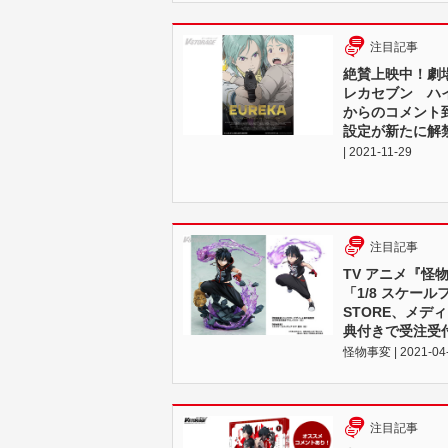
注目記事
絶賛上映中！劇場
レカセブン ハ
からのコメント
設定が新たに解
| 2021-11-29
注目記事
TV アニメ『
「1/8 スケール
STORE、メデ
典付きで受注受
怪物事変 | 2021-04
注目記事