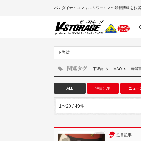
バンダイナムコフィルムワークスの最新情報をお届
下野紘
関連タグ
下野紘
MAO
寺澤
ALL
注目記事
ニュー
1〜20 / 49件
注目記事