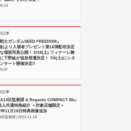
06-13
目記事
戦士ガンダムSEED FREEDOM』
0(金)より入場者プレゼント第16弾配布決定
な場面写真公開！ 5/18(土) フィナーレ舞
に下野紘が追加登壇決定！ 7/6(土)にシネ
ンサート開催決定!!
05-07
目記事
A13区監察課 & Regards COMPACT Blu-
」法人共通特典紹介 ＜対象店舗限定＞
22年11月18日特典画像追加
3区監察課 | 2022-11-18