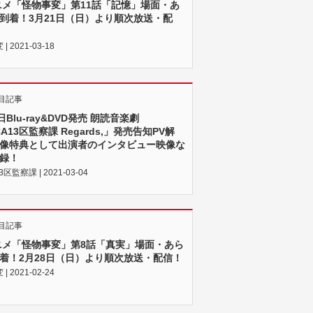
ニメ「怪物事変」第11話「記憶」場面・あ
到着！3月21日（日）より順次放送・配
 2021-03-18
目記事
日Blu-ray&DVD発売 朗読音楽劇
A13区監察課 Regards,」発売告知PV解
像特典として出演者のインタビュー映像な
録！
3区監察課 | 2021-03-04
目記事
ニメ「怪物事変」第8話「真実」場面・あら
着！2月28日（日）より順次放送・配信！
 2021-02-24