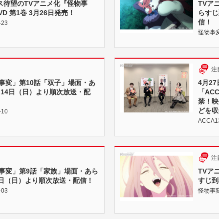
ス待望のTVアニメ化『怪物事
TVア
DVD 第1巻 3月26日発売！
らすじ
信！
-23
怪物事変 |
注
事変」第10話「双子」場面・あ
4月27
月14日（日）より順次放送・配
「ACC
禁！映
どを収
-10
ACCA1
注
物事変」第9話「家族」場面・あら
TVア
7日（日）より順次放送・配信！
すじ到
-03
怪物事変 |