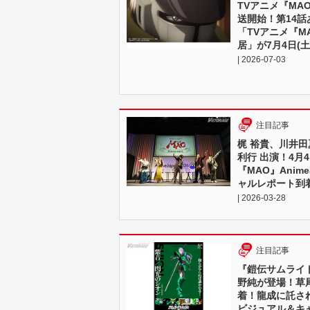
TVアニメ『MA
送開始！第14
「TVアニメ『M
居」が7月4日(
| 2026-07-03
注目記事
梶 裕貴、川井
利行 出演！4月
『MAO』Anime
ャルレポート到
| 2026-03-28
注目記事
『鎧伝サムライ
野純が登場！草
着！龍成に託さ
ビジュアル＆キ