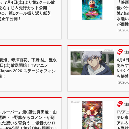
O』7月4日(土)より第2クール放
『映画
話あらすじ＆先行カット公開！
怪バケ
AO』第1クール振り返り紙芝
陣7名
土)正午公開！
水瀬い
が個性
| 2026-
注
田夏海、寺澤百花、下野 紘、豊永
4月4
4日(土)放送開始！TVアニメ
あらす
Japan 2026 ステージオフィシ
NHK
着！
も解禁
| 2026-
注
トルーパー』第6話に真田遼・山
TVア
尾毅・下野紘からコメントが到
テレ東
れた想いを背負う… 紫音のソロ
アル＆
ャラPV公開！第7話先行場面カッ
下野紘