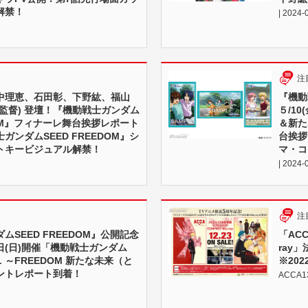
解禁！
| 2024-
注
中理恵、石田彰、下野紘、福山
『機動
監督) 登壇！『機動戦士ガンダム
５/1
EDOM』フィナーレ舞台挨拶レポート
＆新た
ガンダムSEED FREEDOM』シ
台挨拶
トキービジュアル解禁！
マ・コ
| 2024-
注
ムSEED FREEDOM』公開記念
「ACC
8日(日)開催「機動戦士ガンダム
ray
VAL ～FREEDOM 新たな未来（と
※20
ントレポート到着！
ACCA1