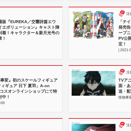
注
版『EUREKA／交響詩篇エウ
「テイル
イエボリューション』キャスト陣
発売告
到着！キャラクター＆新月光号の
ープニ
禁！
PV公
定！
| 2021-
注
怪物事変』初のスケールフィギュア
TVア
フィギュア ⽇下 夏⽻」A-on
面・あ
ィコスオンラインショップにて特
送・配
付中！
怪物事変 |
-09
注