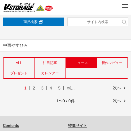
商品検索
中西やすひろ
ALL
注目記事
ニュース
新作レビュー
プレゼント
カレンダー
次へ
1
2
3
4
5
…
次へ
1〜0 / 0件
Contents
特集サイト