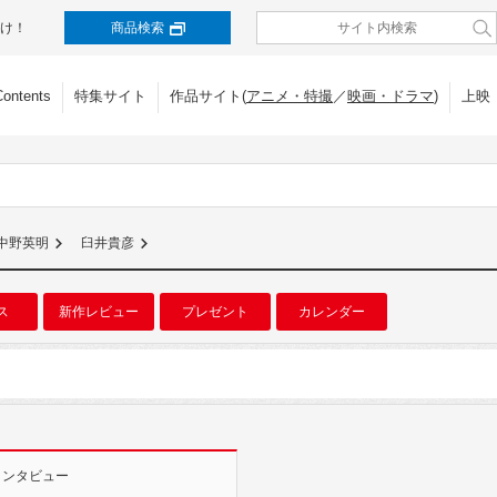
け！
商品検索
Contents
特集サイト
作品サイト(
アニメ・特撮
／
映画・ドラマ
)
上映
中野英明
臼井貴彦
ス
新作レビュー
プレゼント
カレンダー
インタビュー