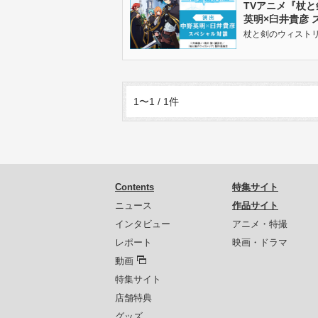
TVアニメ『杖
英明×臼井貴彦 
杖と剣のウィストリア |
1〜1 / 1件
Contents
特集サイト
ニュース
作品サイト
インタビュー
アニメ・特撮
レポート
映画・ドラマ
動画
特集サイト
店舗特典
グッズ