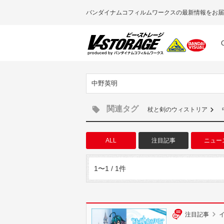
バンダイナムコフィルムワークスの最新情報をお届
中野英明
関連タグ
杖と剣のウィストリア
ALL
注目記事
ニュー
1〜1 / 1件
注目記事