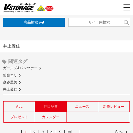
商品検索
井上優佳
関連タグ
ガールズ&パンツァー
仙台エリ
森谷里美
井上優佳
ALL
注目記事
ニュース
新作レビュー
プレゼント
カレンダー
次へ
1
2
3
4
5
…