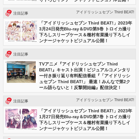
アイドリッシュセブン Third BEAT!
注目記事
「アイドリッシュセブン Third BEAT!」2023年
3月24日発売Blu-ray＆DVD第9巻 トロイカ撮り
下ろしスリーブケース＆種村有菜撮り下ろしイ
ンナージャケットビジュアル公開！
注目記事
TVアニメ『アイドリッシュセブン Third
BEAT!』キャスト出演！ビジュアルコメンタリ
ー付き振り返り有料配信番組『「アイドリッシ
ュセブン Third BEAT!」 最速！みんなで第2ク
ール語らないと！反撃開始編』配信決定！
アイドリッシュセブン Third BEAT!
注目記事
「アイドリッシュセブン Third BEAT!」2023年
1月27日発売Blu-ray＆DVD第7巻 トロイカ撮り
下ろしスリーブケース＆種村有菜撮り下ろしイ
ンナージャケットビジュアル公開！