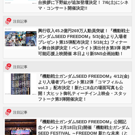
台挨拶に下野紘が追加登壇決定！ 7/6(土)にシネ
マ・コンサート開催決定!!
注目記事
興行収入45.2億円269万人動員突破！『機動戦士
ガンダムSEED FREEDOM』5/3(金)より入場者
プレゼント第15弾配布決定！5/18(土) フィナー
レ舞台挨拶決定！ペンライト演出付き第3弾 発声
可能応援上映開催 本日より新SNS企画始動！
注目記事
『機動戦士ガンダムSEED FREEDOM』4/12(金)
より入場者プレゼント第12弾「コマフィルム
vol.3 」配布決定！新たに8点の場面写真も公
開！大ヒット御礼ティーチイン上映会・スタッ
フトーク第3弾開催決定！
注目記事
『機動戦士ガンダムSEED FREEDOM』公開記
念イベント 2月18日(日)開催「機動戦士ガンダム
SEED FESTIVAL ～FREEDOM 新たな未来（と