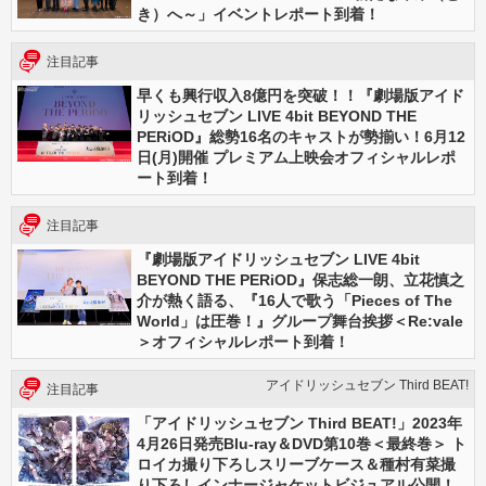
き）へ～」イベントレポート到着！
注目記事
早くも興行収入8億円を突破！！『劇場版アイド
リッシュセブン LIVE 4bit BEYOND THE
PERiOD』総勢16名のキャストが勢揃い！6月12
日(月)開催 プレミアム上映会オフィシャルレポ
ート到着！
注目記事
『劇場版アイドリッシュセブン LIVE 4bit
BEYOND THE PERiOD』保志総一朗、立花慎之
介が熱く語る、『16人で歌う「Pieces of The
World」は圧巻！』グループ舞台挨拶＜Re:vale
＞オフィシャルレポート到着！
アイドリッシュセブン Third BEAT!
注目記事
「アイドリッシュセブン Third BEAT!」2023年
4月26日発売Blu-ray＆DVD第10巻＜最終巻＞ ト
ロイカ撮り下ろしスリーブケース＆種村有菜撮
り下ろしインナージャケットビジュアル公開！