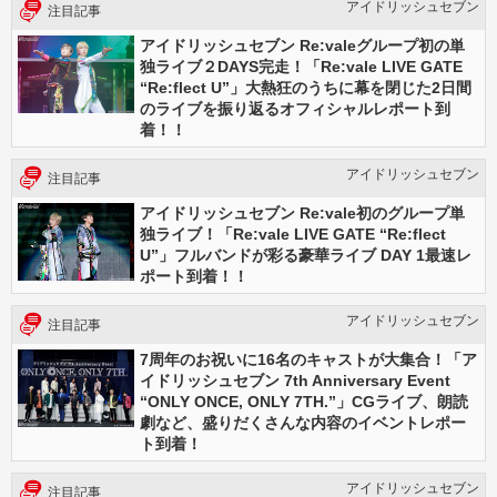
アイドリッシュセブン
注目記事
アイドリッシュセブン Re:valeグループ初の単
独ライブ２DAYS完走！「Re:vale LIVE GATE
“Re:flect U”」大熱狂のうちに幕を閉じた2日間
のライブを振り返るオフィシャルレポート到
着！！
アイドリッシュセブン
注目記事
アイドリッシュセブン Re:vale初のグループ単
独ライブ！「Re:vale LIVE GATE “Re:flect
U”」フルバンドが彩る豪華ライブ DAY 1最速レ
ポート到着！！
アイドリッシュセブン
注目記事
7周年のお祝いに16名のキャストが大集合！「ア
イドリッシュセブン 7th Anniversary Event
“ONLY ONCE, ONLY 7TH.”」CGライブ、朗読
劇など、盛りだくさんな内容のイベントレポー
ト到着！
アイドリッシュセブン
注目記事