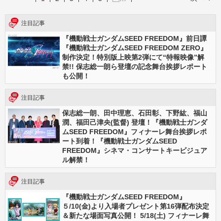
注目記事
『機動戦士ガンダムSEED FREEDOM』前日譚
『機動戦士ガンダムSEED FREEDOM ZERO』
制作決定！特別版上映第2弾にて“特報映像”解
禁!! 保志総一朗ら登壇の記念舞台挨拶レポート
も公開！
注目記事
保志総一朗、田中理恵、石田彰、下野紘、福山
潤、福田己津央(監督) 登壇！『機動戦士ガンダ
ムSEED FREEDOM』フィナーレ舞台挨拶レポ
ート到着！『機動戦士ガンダムSEED
FREEDOM』シネマ・コンサートキービジュア
ル解禁！
注目記事
『機動戦士ガンダムSEED FREEDOM』
５/10(金)より入場者プレゼント第16弾配布決定
＆新たな場面写真公開！ 5/18(土) フィナーレ舞