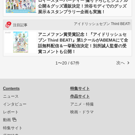
ロイースターパーティー 撮り下ろしビジュアル
公開＆グッズ通販決定！渋谷モディでのグッズ
展示＆スタンプラリー企画も実施！
アイドリッシュセブン Third BEAT!
注目記事
アニメファン賞受賞記念！『アイドリッシュセ
ブン Third BEAT!』第1クールがABEMAにて全
話無料配信＆一挙配信決定！別所誠人監督の受
賞コメントも公開！
次へ
1〜20 / 67件
Contents
特集サイト
ニュース
作品サイト
インタビュー
アニメ・特撮
レポート
映画・ドラマ
動画
特集サイト