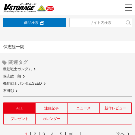
商品検索
保志総一朗
関連タグ
機動戦士ガンダム
保志総一朗
機動戦士ガンダムSEED
石田彰
ALL
注目記事
ニュース
新作レビュー
プレゼント
カレンダー
次へ
1
2
3
4
5
…