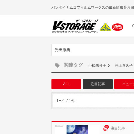
バンダイナムコフィルムワークスの最新情報をお届
光田康典
関連タグ
小松未可子
井上喜久子
ALL
注目記事
ニュー
1〜1 / 1件
注目記事