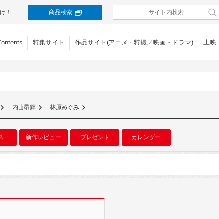
け！
商品検索
Contents
特集サイト
作品サイト(
アニメ・特撮
／
映画・ドラマ
)
上映
内山昂輝
林原めぐみ
ス
新作レビュー
プレゼント
カレンダー