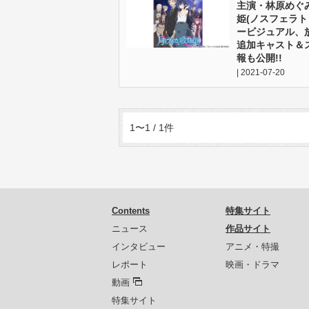
主演・林原めぐ
姫(ノスフェラト
ービジュアル、
追加キャスト＆
報も公開!!
| 2021-07-20
1〜1 / 1件
Contents
特集サイト
ニュース
作品サイト
インタビュー
アニメ・特撮
レポート
映画・ドラマ
動画
特集サイト