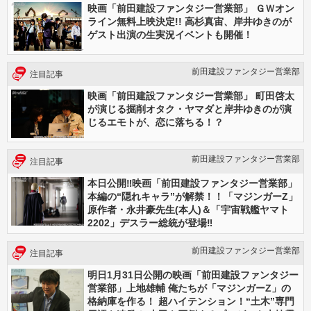
映画「前田建設ファンタジー営業部」 ＧＷオン
ライン無料上映決定!! 高杉真宙、岸井ゆきのが
ゲスト出演の生実況イベントも開催！
前田建設ファンタジー営業部
注目記事
映画「前田建設ファンタジー営業部」 町田啓太
が演じる掘削オタク・ヤマダと岸井ゆきのが演
じるエモトが、恋に落ちる！？
前田建設ファンタジー営業部
注目記事
本日公開‼映画「前田建設ファンタジー営業部」
本編の“隠れキャラ”が解禁！！「マジンガーZ」
原作者・永井豪先生(本人)＆「宇宙戦艦ヤマト
2202」デスラー総統が登場‼
前田建設ファンタジー営業部
注目記事
明日1月31日公開の映画「前田建設ファンタジー
営業部」上地雄輔 俺たちが「マジンガーZ」の
格納庫を作る！ 超ハイテンション！“土木”専門