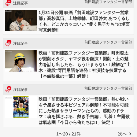
前田建設ファンタジー営業部
注目記事
1月31日公開 映画「前田建設ファンタジー営業
部」高杉真宙、上地雄輔、町田啓太 あつくるし
くも、どこかカッコいい “働く男子たち”の場面
写真解禁!!
前田建設ファンタジー営業部
注目記事
映画「前田建設ファンタジー営業部」町田啓太
が掘削オタク、ヤマダ役を熱演！掘削・土の魅
力を話し出したら、もう止まらない！難解な“土
木・建設”専門用語を連発！神演技を披露する
【本編映像の一部】解禁！
前田建設ファンタジー営業部
注目記事
映画「前田建設ファンタジー営業部」熱い戦い
を予感させる本ビジュアル解禁！不可能を可能
にした熱きサラリーマンたちの、感動のドラ
マ！魂を揺さぶる、熱き予告編 、到着！主題歌
は氣志團「今日から俺たちは!!」決定！
次へ
1〜20 / 21件