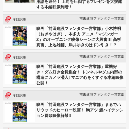
用語を連発！ 上司を圧倒するプレゼンを大披露
する本編映像到着！
前田建設ファンタジー営業部
注目記事
映画「前田建設ファンタジー営業部」小木博明
（おぎやはぎ）、本多力 アニメ「マジンガー
Z」のオープニング映像シーンに大興奮!!! 高杉
真宙、上地雄輔、岸井ゆきのはドン引き！？
前田建設ファンタジー営業部
注目記事
映画「前田建設ファンタジー営業部」重機好
き・ダム好き全員集合！ トンネルやダム内部の
構造にカメラ潜入! マニア心をくすぐる本編映像
公開！
前田建設ファンタジー営業部
注目記事
映画「前田建設ファンタジー営業部」まるでハ
リウッドのヒーロー映画！ 胸アツ 超ハイテンシ
ョン冒頭映像解禁‼