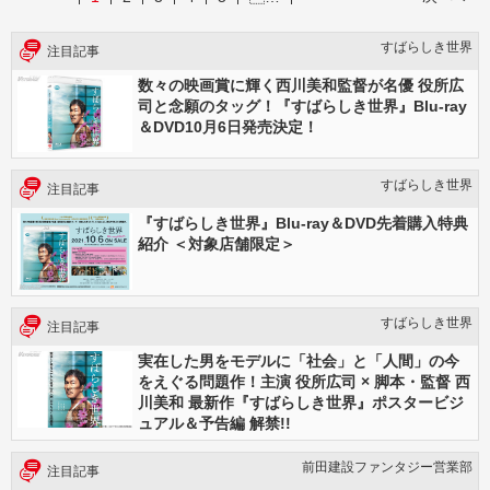
すばらしき世界
注目記事
数々の映画賞に輝く西川美和監督が名優 役所広
司と念願のタッグ！『すばらしき世界』Blu-ray
＆DVD10月6日発売決定！
すばらしき世界
注目記事
『すばらしき世界』Blu-ray＆DVD先着購入特典
紹介 ＜対象店舗限定＞
すばらしき世界
注目記事
実在した男をモデルに「社会」と「人間」の今
をえぐる問題作！主演 役所広司 × 脚本・監督 西
川美和 最新作『すばらしき世界』ポスタービジ
ュアル＆予告編 解禁!!
前田建設ファンタジー営業部
注目記事