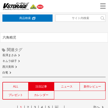
商品検索
六角精児
関連タグ
長澤まさみ
キムラ緑子
西川美和
白竜
ALL
注目記事
ニュース
新作レビュー
プレゼント
カレンダー
次へ
1
2
3
4
5
…