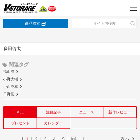
商品検索
多田啓太
関連タグ
福山潤
小野大輔
小西克幸
日野聡
ALL
注目記事
ニュース
新作レビュー
プレゼント
カレンダー
次へ
1
2
3
4
5
…