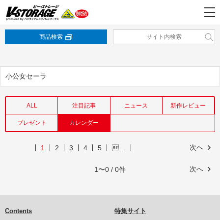
商品検索
小公女セーラ
ALL
注目記事
ニュース
新作レビュー
プレゼント
カレンダー
次へ
1
2
3
4
5
…
次へ
1〜0 / 0件
Contents
特集サイト