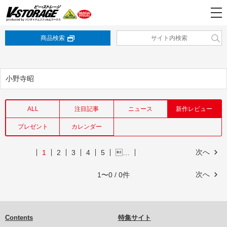
商品検索
小野寺昭
ALL
注目記事
ニュース
新作レビュー
プレゼント
カレンダー
次へ
1
2
3
4
5
…
次へ
1〜0 / 0件
Contents
特集サイト