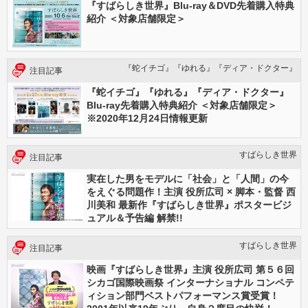
『すばらしき世界』Blu-ray＆DVD先着購入特典
紹介 ＜対象店舗限定＞
『蛇イチゴ』『ゆれる』『ディア・ドクター』
注目記事
『蛇イチゴ』『ゆれる』『ディア・ドクター』
Blu-ray先着購入特典紹介 ＜対象店舗限定＞
※2020年12月24日情報更新
すばらしき世界
注目記事
実在した男をモデルに「社会」と「人間」の今
をえぐる問題作！主演 役所広司 × 脚本・監督 西
川美和 最新作『すばらしき世界』ポスタービジ
ュアル＆予告編 解禁!!
すばらしき世界
注目記事
映画『すばらしき世界』主演 役所広司 第５６回
シカゴ国際映画祭 インターナショナル コンペテ
ィション部門ベストパフォーマンス賞受賞！