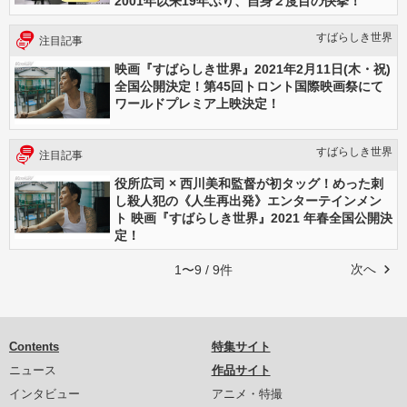
2001年以来19年ぶり、自身２度目の快挙！
すばらしき世界
注目記事
映画『すばらしき世界』2021年2月11日(木・祝)
全国公開決定！第45回トロント国際映画祭にて
ワールドプレミア上映決定！
すばらしき世界
注目記事
役所広司 × 西川美和監督が初タッグ！めった刺
し殺人犯の《人生再出発》エンターテインメン
ト 映画『すばらしき世界』2021 年春全国公開決
定！
次へ
1〜9 / 9件
Contents
特集サイト
ニュース
作品サイト
インタビュー
アニメ・特撮