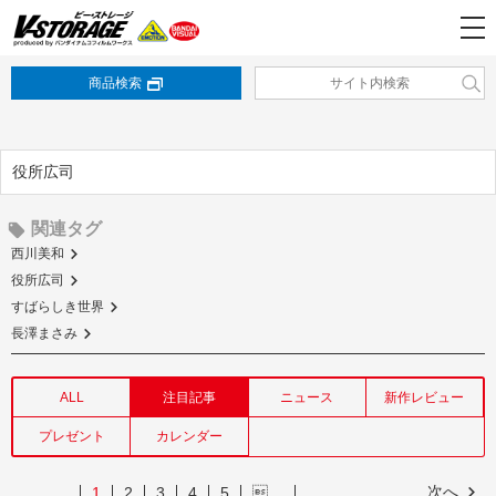
商品検索
役所広司
関連タグ
西川美和
役所広司
すばらしき世界
長澤まさみ
ALL
注目記事
ニュース
新作レビュー
プレゼント
カレンダー
次へ
1
2
3
4
5
…