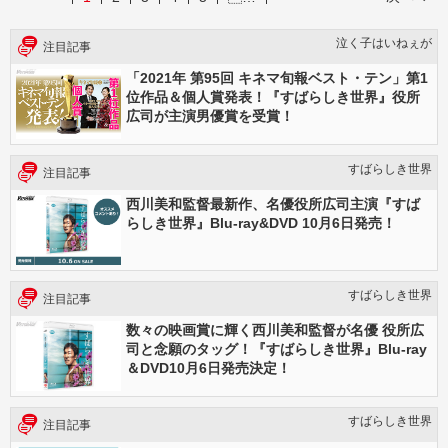
泣く子はいねぇが
注目記事
「​2021年 第95回 キネマ旬報ベスト・テン」第1
位作品＆個人賞発表！『すばらしき世界』役所
広司が主演男優賞を受賞！
すばらしき世界
注目記事
西川美和監督最新作、名優役所広司主演『すば
らしき世界』Blu-ray&DVD 10月6日発売！
すばらしき世界
注目記事
数々の映画賞に輝く西川美和監督が名優 役所広
司と念願のタッグ！『すばらしき世界』Blu-ray
＆DVD10月6日発売決定！
すばらしき世界
注目記事