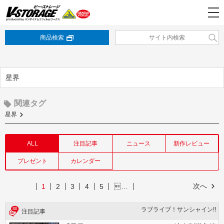
商品検索
星界
関連タグ
星界
ALL
注目記事
ニュース
新作レビュー
プレゼント
カレンダー
次へ
1
2
3
4
5
…
ラブライブ！サンシャイン!!
注目記事