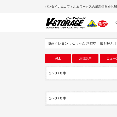
バンダイナムコフィルムワークスの最新情報をお届
映画クレヨンしんちゃん 超時空！嵐を呼ぶ
ALL
注目記事
ニュー
1〜0 / 0件
1〜0 / 0件