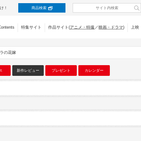
け！
商品検索
Contents
特集サイト
作品サイト(
アニメ・特撮
／
映画・ドラマ
)
上映
オラの花嫁
ス
新作レビュー
プレゼント
カレンダー