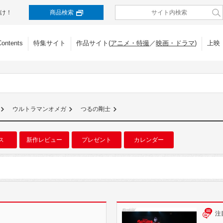
け！
商品検索
Contents
特集サイト
作品サイト(
アニメ・特撮
／
映画・ドラマ
)
上映
ウルトラマンオメガ
つるの剛士
ス
新作レビュー
プレゼント
カレンダー
注