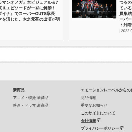
ラマンオメガ』本ビジュアル＆7
つるの
真＆エピソードが一挙に解禁！
ている
ダイナ』でスーパーGUTS隊長
員集結
ケを演じた、木之元亮の出演が明
ーパー
ト到着
| 2022-
新商品
エモーションレーベルからの
アニメ・特撮 新商品
商品情報
映画・ドラマ 新商品
重要なお知らせ
このサイトについて
会社情報
プライバシーポリシー