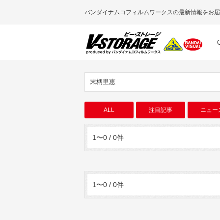
バンダイナムコフィルムワークスの最新情報をお届
末柄里恵
ALL
注目記事
ニュー
1〜0 / 0件
1〜0 / 0件