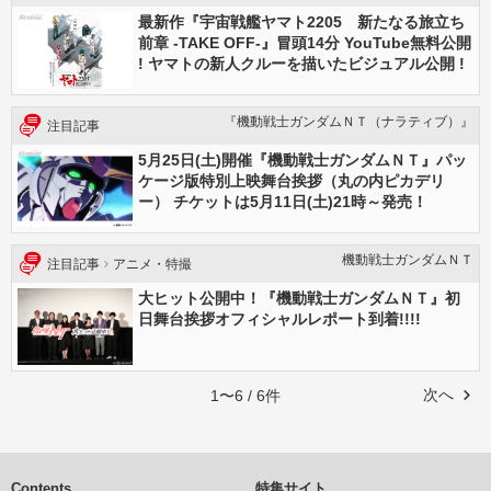
最新作『宇宙戦艦ヤマト2205 新たなる旅立ち
前章 -TAKE OFF-』冒頭14分 YouTube無料公開
! ヤマトの新人クルーを描いたビジュアル公開 !
『機動戦士ガンダムＮＴ（ナラティブ）』
注目記事
5月25日(土)開催『機動戦士ガンダムＮＴ』パッ
ケージ版特別上映舞台挨拶（丸の内ピカデリ
ー） チケットは5月11日(土)21時～発売！
機動戦士ガンダムＮＴ
注目記事
アニメ・特撮
大ヒット公開中！『機動戦士ガンダムＮＴ』初
日舞台挨拶オフィシャルレポート到着!!!!
次へ
1〜6 / 6件
Contents
特集サイト