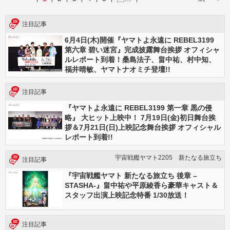
注目記事
6月4日(木)開催『ヤマトよ永遠に REBEL3199
第六章 碧い迷宮』完成披露舞台挨拶 オフィシャ
ルレポート到着！桑島法子、畠中祐、村中知、
福井晴敏、ヤマトナオミチ登壇!!
注目記事
『ヤマトよ永遠に REBEL3199 第一章 黒の侵
略』 大ヒット上映中！ 7月19日(金)初日舞台挨
拶＆7月21日(日)上映記念舞台挨拶 オフィシャル
レポート到着!!
宇宙戦艦ヤマト2205 新たなる旅立ち
注目記事
『宇宙戦艦ヤマト 新たなる旅立ち 後章 –
STASHA-』畠中祐や平原綾香ら豪華キャスト＆
スタッフ出演上映記念特番 1/30放送！
注目記事