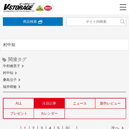
商品検索
村中知
関連タグ
中村繪里子
村中知
桑島法子
福井晴敏
ALL
注目記事
ニュース
新作レビュー
プレゼント
カレンダー
次へ
1
2
3
4
5
…