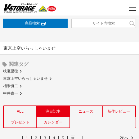
商品検索
東京上空いらっしゃいませ
関連タグ
牧瀬里穂
東京上空いらっしゃいませ
相米慎二
中井貴一
ALL
注目記事
ニュース
新作レビュー
プレゼント
カレンダー
次へ
1
2
3
4
5
…