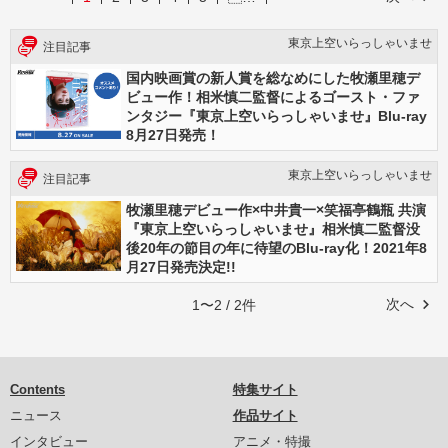
東京上空いらっしゃいませ
注目記事
国内映画賞の新人賞を総なめにした牧瀬里穂デ
ビュー作！相米慎二監督によるゴースト・ファ
ンタジー『東京上空いらっしゃいませ』Blu-ray
8月27日発売！
東京上空いらっしゃいませ
注目記事
牧瀬里穂デビュー作×中井貴一×笑福亭鶴瓶 共演
『東京上空いらっしゃいませ』相米慎二監督没
後20年の節目の年に待望のBlu-ray化！2021年8
月27日発売決定!!
次へ
1〜2 / 2件
Contents
特集サイト
ニュース
作品サイト
インタビュー
アニメ・特撮