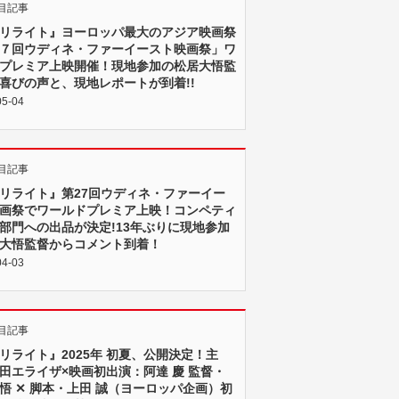
目記事
リライト』ヨーロッパ最大のアジア映画祭
７回ウディネ・ファーイースト映画祭」ワ
プレミア上映開催！現地参加の松居大悟監
喜びの声と、現地レポートが到着!!
05-04
目記事
リライト』第27回ウディネ・ファーイー
画祭でワールドプレミア上映！コンペティ
部門への出品が決定!13年ぶりに現地参加
大悟監督からコメント到着！
04-03
目記事
リライト』2025年 初夏、公開決定！主
田エライザ×映画初出演：阿達 慶 監督・
悟 ✕ 脚本・上田 誠（ヨーロッパ企画）初