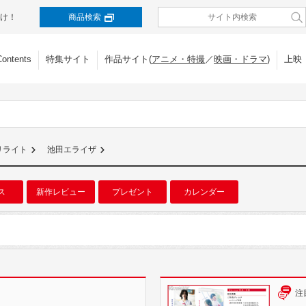
け！
商品検索
Contents
特集サイト
作品サイト(
アニメ・特撮
／
映画・ドラマ
)
上映
リライト
池田エライザ
ス
新作レビュー
プレゼント
カレンダー
注