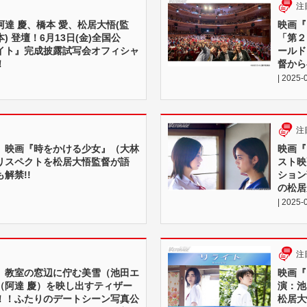
注
達 慶、橋本 愛、松居大悟(監
映画『
本) 登壇！6月13日(金)全国公
「第２
イト』完成披露試写会オフィシャ
ールド
！
督から
| 2025-
注
』映画『時をかける少女』（大林
映画『
リスペクトを松居大悟監督が語
スト映
解禁!!
ション
の松居
| 2025-
注
』教室の窓辺に佇む美雪（池田エ
映画『
（阿達 慶）を映し出すティザー
演：池
！！ふたりのデートシーン写真公
松居大