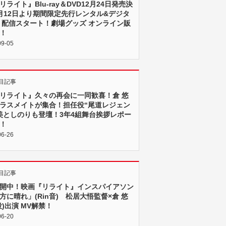
リライト』Blu-ray＆DVD12月24日発売決
月12日より期間限定先行レンタル&デジタ
 配信スタート！劇場グッズ オンライン販
！
09-05
目記事
リライト』久々の再会に一同歓喜！倉 悠
ラスメイトが集合！担任役“尾道レジェン
美としのりも登壇！3年4組舞台挨拶レポー
！
06-26
目記事
開中！映画『リライト』インスパイアソン
方に晴れ」(Rin音) 松居大悟監督×倉 悠
役)出演 MV解禁！
06-20