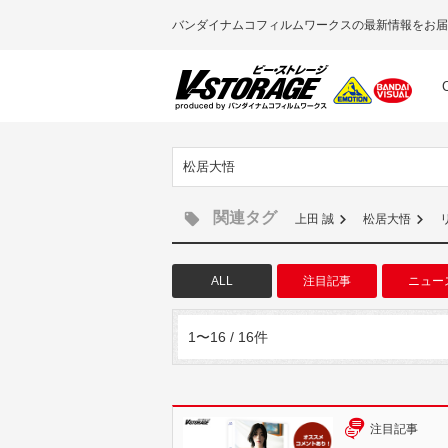
バンダイナムコフィルムワークスの最新情報をお届
松居大悟
関連タグ
上田 誠
松居大悟
ALL
注目記事
ニュー
1〜16 / 16件
注目記事