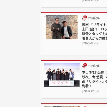
注目記事
映画 『リライト
上田 誠(ヨーロ
監督とタッグを
著名人からの絶
| 2025-06-17
注目記事
本日(6/13)
紗友、倉 悠貴、
画『リライト』
到着！
| 2025-06-13