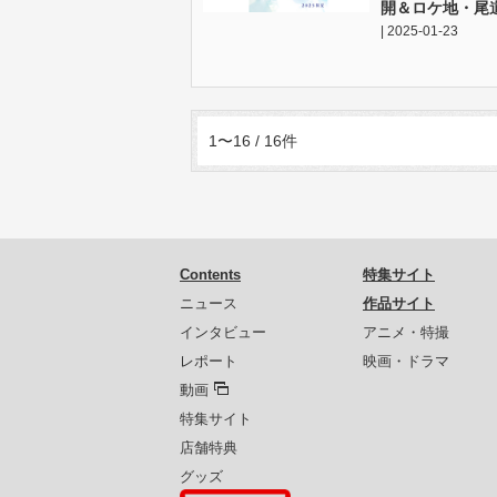
開＆ロケ地・尾
| 2025-01-23
1〜16 / 16件
Contents
特集サイト
ニュース
作品サイト
インタビュー
アニメ・特撮
レポート
映画・ドラマ
動画
特集サイト
店舗特典
グッズ