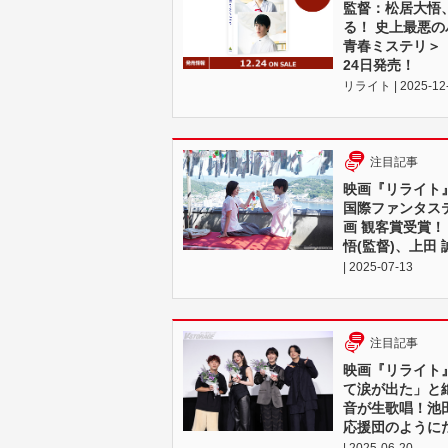
監督：松居大悟
る！ 史上最悪の
青春ミステリ＞『リ
24日発売！
リライト | 2025-12
注目記事
映画『リライト』
国際ファンタス
画 観客賞受賞
悟(監督)、上田
| 2025-07-13
注目記事
映画『リライト
て涙が出た」と絶賛
音が生歌唱！池
応援団のように
| 2025-06-20