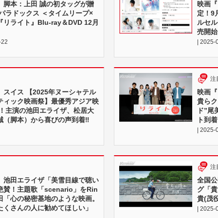
、脚本：上田 誠の初タッグが贈
映画『
パラドックス ＜タイムリープ×
定！9
ライト』Blu-ray＆DVD 12月
ルセル
売開始
-22
| 2025-
注
スイス 【2025年ヌーシャテル
映画『
ティック映画祭】最優秀アジア映
貴らク
！！主演の池田エライザ、松居大
ド”尾
 誠（脚本）から喜びの声到着‼
ト到着
| 2025-
注
』池田エライザ「美雪目線で聴い
全国公
！主題歌「scenario」をRin
グ「貴
田「心の秘密基地のような映画。
貴(茂
たくさんの人に勧めてほしい」
| 2025-