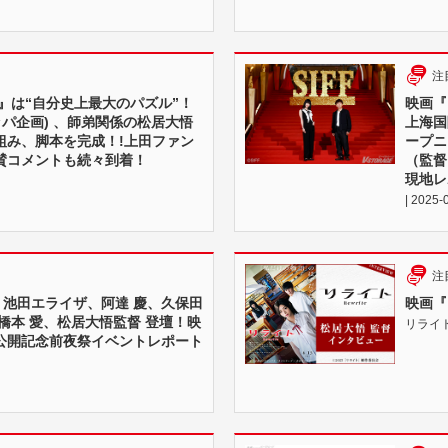
注
』は“自分史上最大のパズル”！
映画『
ッパ企画) 、師弟関係の松居大悟
上海国
組み、脚本を完成！!上田ファン
ープニ
賛コメントも続々到着！
（監督
現地レ
| 2025-
注
公開！池田エライザ、阿達 慶、久保田
映画『
橋本 愛、松居大悟監督 登壇！映
リライト |
公開記念前夜祭イベントレポート