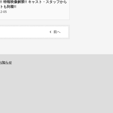
!! 特報映像解禁!! キャスト・スタッフから
トも到着!!
12-05
前へ
お知らせ