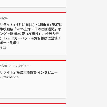
目記事
リライト』6月14日(土)・15日(日) 第27回
際映画祭「2025上海・日本映画週間」オ
ング上映 橋本 愛（友恵役）、松居大悟
） レッドカーペット＆舞台挨拶に登場！
ポート到着!!
06-17
目記事
インタビュー
リライト』松居大悟監督 インタビュー
 2025-06-10