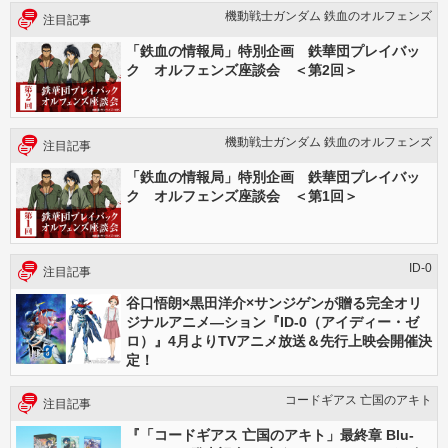
機動戦士ガンダム 鉄血のオルフェンズ
注目記事
「鉄血の情報局」特別企画 鉄華団プレイバッ
ク オルフェンズ座談会 ＜第2回＞
機動戦士ガンダム 鉄血のオルフェンズ
注目記事
「鉄血の情報局」特別企画 鉄華団プレイバッ
ク オルフェンズ座談会 ＜第1回＞
ID-0
注目記事
谷口悟朗×黒田洋介×サンジゲンが贈る完全オリ
ジナルアニメ―ション『ID-0（アイディー・ゼ
ロ）』4月よりTVアニメ放送＆先行上映会開催決
定！
コードギアス 亡国のアキト
注目記事
『「コードギアス 亡国のアキト」最終章 Blu-