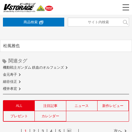
商品検索
松風雅也
関連タグ
機動戦士ガンダム 鉄血のオルフェンズ
金元寿子
細谷佳正
櫻井孝宏
ALL
注目記事
ニュース
新作レビュー
プレゼント
カレンダー
次へ
1
2
3
4
5
…