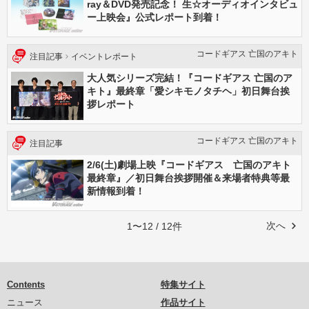
ray＆DVD発売記念！ 生☆オーディオインタビュ
ー上映会』公式レポート到着！
コードギアス 亡国のアキト
注目記事
イベントレポート
大人気シリーズ完結！『コードギアス 亡国のア
キト』最終章「愛シキモノタチヘ」初日舞台挨
拶レポート
コードギアス 亡国のアキト
注目記事
2/6(土)劇場上映『コードギアス 亡国のアキト
最終章』／初日舞台挨拶開催＆来場者特典等最
新情報到着！
次へ
1〜12 / 12件
Contents
特集サイト
ニュース
作品サイト