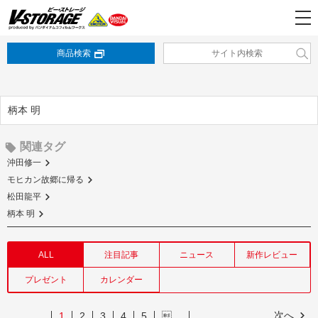
商品検索
柄本 明
関連タグ
沖田修一
モヒカン故郷に帰る
松田龍平
柄本 明
ALL
注目記事
ニュース
新作レビュー
プレゼント
カレンダー
次へ
1
2
3
4
5
…