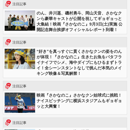
注目記事
のん、井川遥、磯村勇斗、岡山天音、さかなク
ンら豪華キャストが公開を祝してギョギョっと
大集結！映画『さかなのこ』9月3日(土)実施 公
開記念舞台挨拶オフィシャルレポート到着！
注目記事
“好き”を真っすぐに貫くさかなクンの姿をのん
が体現！『さかなのこ』生きたお魚をバタフラ
イナイフでシメ、海中ダイブにもひるまずトラ
イ！全シーンスタントなしで挑んだ本気のメイ
キング映像＆写真解禁！
注目記事
映画『さかなのこ』さかなクン始球式に挑戦！
ナイスピッチングに横浜スタジアムもギョギョ
ッと大興奮！
注目記事