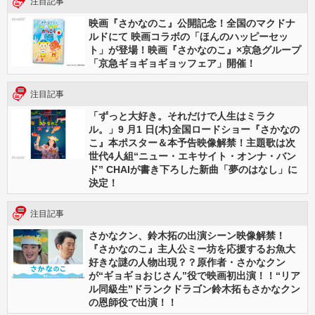
注目記事
映画『さかなのこ』公開記念！全国のマクドナ
ルドにて 映画コラボの「ほんのハッピーセッ
ト」が登場！映画『さかなのこ』×京急グループ
「京急ギョギョギョッフェア」開催！
注目記事
「ずっと大好き。それだけで人生はミラク
ル。」9 月1 日(木)全国ロードショー『さかなの
こ』本ポスター＆本予告映像解禁！主題歌は次
世代4人組“ニュー・エキサイト・オンナ・バン
ド” CHAIが書き下ろした新曲「夢のはなし」に
決定！
注目記事
さかなクン、鈴木拓の出演シーン映像解禁！
『さかなのこ』主人公ミー坊を応援するお魚大
好きな謎の人物出現？？原作者・さかなクン
が“ギョギョおじさん”役で映画初出演！！“リア
ル同級生”ドランクドラゴン鈴木拓もさかなクン
の恩師役で出演！！