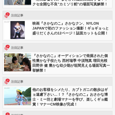
クセ全開な不良”カミソリ籾”の場面写真解禁！
注目記事
映画『さかなのこ』さかなクン、NYLON
JAPANで初のファッション撮影！ギョギョっと
盛りだくさんの12ページ！誌面カットも公開！
注目記事
『さかなのこ』オーディションで発掘された個
性豊かな子役たち 西村瑞季 中須翔真 増田光桜
田野井 健 豊かな幼少期が垣間見える場面写真一
挙解禁！
注目記事
他のお客様をシメたり、カブトガニの散歩はギ
ョ遠慮下さい…！？『さかなのこ』おさかな博
士・ミー坊と劇場マナーを学び、楽しくギョ鑑
賞！マナーCM映像が完成！