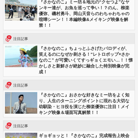
『さかなのこ』ミー坊＆地元の“クセつよ”なヤ
ンキー達が、お魚を巡って争い！？のん、柳楽
優弥、磯村勇斗、岡山天音らのわちゃわちゃの
喧嘩シーン！！本編映像&メイキング映像を解
禁！！
注目記事
『さかなのこ』ちょっとふさげたパロディが、
笑えるのになぜか刺さる！“レトロポップ×さか
なのこ” が可愛いくてすっギョくエモい…！！懐
かしさと新鮮さが絶妙に融合した特別映像が完
成！
注目記事
『さかなのこ』おさかな好きなミー坊をよく知
り、人生のターニングポイントに現れる大切な
幼馴染・ヒヨ役を演じた柳楽優弥に注目！メイ
キング映像＆場面写真解禁！！
注目記事
ギョギョッと！『さかなのこ』完成報告上映会