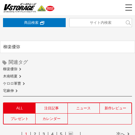
商品検索
柳楽優弥
関連タグ
柳楽優弥
木南晴夏
ケロロ軍曹
宅麻伸
ALL
注目記事
ニュース
新作レビュー
プレゼント
カレンダー
次へ
1
2
3
4
5
…