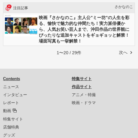
さかなのこ
注目記事
映画『さかなのこ』主人公”ミー坊”の人生を彩
る、愉快で魅力的な仲間たち！実力派俳優か
ら、人気お笑い芸人まで、沖田作品の世界観に
ぴったりな追加キャストをギョギョッと解禁！
場面写真も一挙解禁！
次へ
1〜20 / 29件
Contents
特集サイト
ニュース
作品サイト
インタビュー
アニメ・特撮
レポート
映画・ドラマ
動画
特集サイト
店舗特典
グッズ