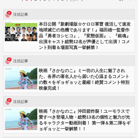
注目記事
本日公開『新劇場版☆ケロロ軍曹 復活して速攻
地球滅亡の危機であります！』福田雄一監督作
品『勇者ヨシヒコ』、『変態仮面』 、『銀魂』
出演キャスト総勢12名が声優として出演！コメ
ント到着＆場面写真一挙解禁！
注目記事
映画『さかなのこ』ミー坊の人生に魅了され
た、各界の著名人から届いた心温まるコメント
の数々をギョギョッと凝縮！絶賛コメント特別
映像完成！
注目記事
映画『さかなのこ』沖田節炸裂！ユーモラスで
愛すべき登場人物・総勢13名の個性と魅力が光
るキャラクター動画到着！ 第一弾＆第二弾をギ
ョギョッと一挙解禁！！