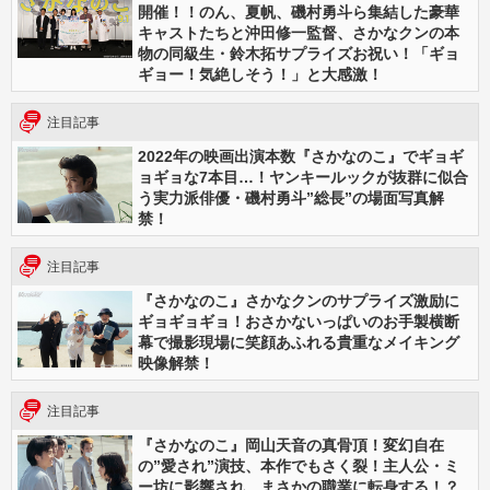
開催！！のん、夏帆、磯村勇斗ら集結した豪華
キャストたちと沖田修一監督、さかなクンの本
物の同級生・鈴木拓サプライズお祝い！「ギョ
ギョー！気絶しそう！」と大感激！
注目記事
2022年の映画出演本数『さかなのこ』でギョギ
ョギョな7本目…！ヤンキールックが抜群に似合
う実力派俳優・磯村勇斗”総長”の場面写真解
禁！
注目記事
『さかなのこ』さかなクンのサプライズ激励に
ギョギョギョ！おさかないっぱいのお手製横断
幕で撮影現場に笑顔あふれる貴重なメイキング
映像解禁！
注目記事
『さかなのこ』岡山天音の真骨頂！変幻自在
の”愛され”演技、本作でもさく裂！主人公・ミ
ー坊に影響され、まさかの職業に転身する！？