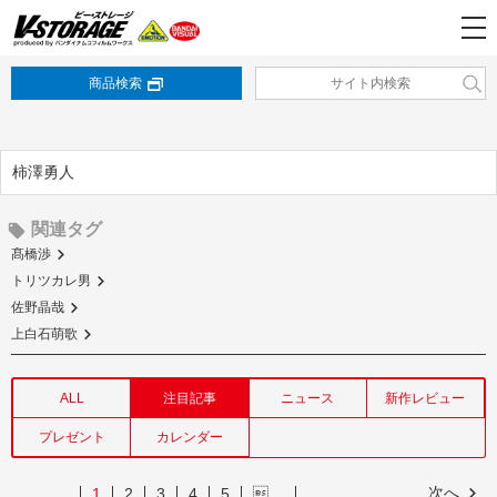
商品検索
柿澤勇人
関連タグ
髙橋渉
トリツカレ男
佐野晶哉
上白石萌歌
ALL
注目記事
ニュース
新作レビュー
プレゼント
カレンダー
次へ
1
2
3
4
5
…