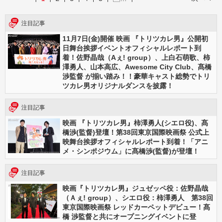
注目記事
11月7日(金)開催 映画 『トリツカレ男』公開初
日舞台挨拶イベントオフィシャルレポート到
着！佐野晶哉（Aぇ! group）、上白石萌歌、柿
澤勇人、山本高広、Awesome City Club、髙橋
渉監督 が揃い踏み！！豪華キャスト総勢でトリ
ツカレ男オリジナルダンスを披露！
注目記事
映画 『トリツカレ男』柿澤勇人(シエロ役)、髙
橋渉(監督)登壇！第38回東京国際映画祭 公式上
映舞台挨拶オフィシャルレポート到着！「アニ
メ・シンポジウム」に髙橋渉(監督)が登壇！
注目記事
映画『トリツカレ男』ジュゼッペ役：佐野晶哉
（Ａぇ! group）、シエロ役：柿澤勇人 第38回
東京国際映画祭 レッドカーペットデビュー！髙
橋 渉監督と共にオープニングイベントに登