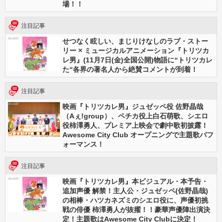
場！！
注目記事
せつなく眩しい、まじりけなしのラブ・ストー
リー × ミュージカルアニメーション『トリツカ
レ男』(11月7日(金)全国公開)物語に“トリツカレ
た“各界の著名人から絶賛コメントが到着！
注目記事
映画『トリツカレ男』ジュゼッペ役 佐野晶哉
（Aぇ!group）、ペチカ役上白石萌歌、シエロ
役柿澤勇人、プレミア上映会で劇中歌初披露！
Awesome City Club オープニングで主題歌パフ
ォーマンス！
注目記事
映画『トリツカレ男』本ビジュアル・本予告・
追加声優 解禁！主人公・ジュゼッペ(佐野晶哉)
の相棒・ハツカネズミのシエロ役に、声優初挑
戦の俳優 柿澤勇人が抜擢！！豪華声優陣出演決
定！主題歌はAwesome City Clubに決定！