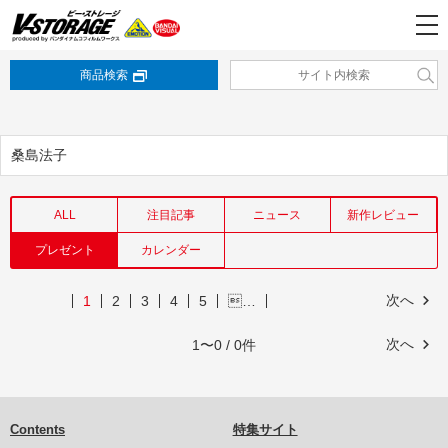
商品検索
桑島法子
ALL
注目記事
ニュース
新作レビュー
プレゼント
カレンダー
次へ
1
2
3
4
5
…
次へ
1〜0 / 0件
Contents
特集サイト