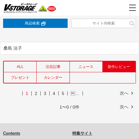
商品検索
桑島 法子
ALL
注目記事
ニュース
新作レビュー
プレゼント
カレンダー
次へ
1
2
3
4
5
…
次へ
1〜0 / 0件
Contents
特集サイト