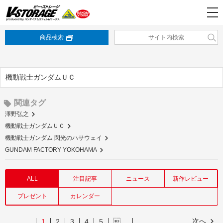
商品検索
機動戦士ガンダムＵＣ
関連タグ
澤野弘之
機動戦士ガンダムＵＣ
機動戦士ガンダム 閃光のハサウェイ
GUNDAM FACTORY YOKOHAMA
ALL
注目記事
ニュース
新作レビュー
プレゼント
カレンダー
次へ
1
2
3
4
5
…