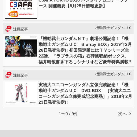
C3AFA TOKYO 2018 バンダイナムコアーツブ
ース 開催概要【8月25日情報更新】
機動戦士ガンダムＵＣ
注目記事
『機動戦士ガンダムＮＴ』劇場公開記念！「機
動戦士ガンダムＵＣ Blu-ray BOX」2019年2月
26日発売決定!! 初回限定版にはＴＶシリーズ全
22話、『ラプラスの箱』石碑風収納ボックス、
福井晴敏書き下ろしシナリオなど豪華特典満載!!
機動戦士ガンダムＵＣ
注目記事
実物大ユニコーンガンダム立像完成記念！「機
動戦士ガンダムＵＣ DVD-BOX ［実物大ユニ
コーンガンダム立像完成記念商品］」2018年2月
23日発売決定!!
次へ
1〜9 / 9件