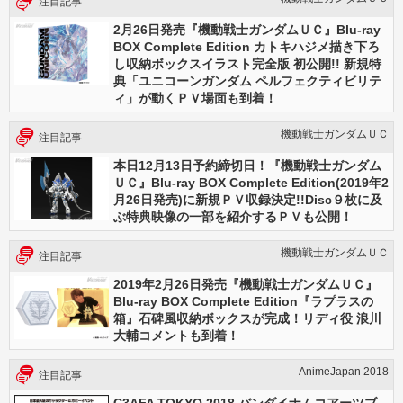
注目記事
2月26日発売『機動戦士ガンダムＵＣ』Blu-ray
BOX Complete Edition カトキハジメ描き下ろ
し収納ボックスイラスト完全版 初公開!! 新規特
典「ユニコーンガンダム ペルフェクティビリテ
ィ」が動くＰＶ場面も到着！
機動戦士ガンダムＵＣ
注目記事
本日12月13日予約締切日！『機動戦士ガンダム
ＵＣ』Blu-ray BOX Complete Edition(2019年2
月26日発売)に新規ＰＶ収録決定!!Disc９枚に及
ぶ特典映像の一部を紹介するＰＶも公開！
機動戦士ガンダムＵＣ
注目記事
2019年2月26日発売『機動戦士ガンダムＵＣ』
Blu-ray BOX Complete Edition『ラプラスの
箱』石碑風収納ボックスが完成！リディ役 浪川
大輔コメントも到着！
AnimeJapan 2018
注目記事