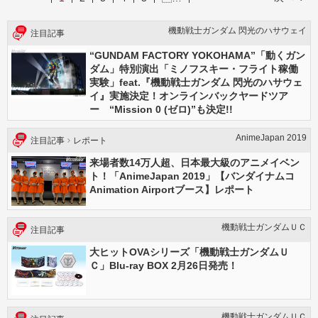
機動戦士ガンダム 閃光のハサウェイ
注目記事
“GUNDAM FACTORY YOKOHAMA”「動くガン
ダム」特別演出「ミノフスキー・フライト稼働
実験」feat.『機動戦士ガンダム 閃光のハサウェ
イ』実施決定！オンラインバックヤードツア
ー “Mission 0 (ゼロ)”も決定!!
AnimeJapan 2019
注目記事
レポート
来場者数14万人超、日本最大級のアニメイベン
ト！「AnimeJapan 2019」【バンダイナムコ
Animation Airportブース】レポート
機動戦士ガンダムＵＣ
注目記事
大ヒットOVAシリーズ「機動戦士ガンダムＵ
Ｃ」Blu-ray BOX 2月26日発売！
機動戦士ガンダムＵＣ