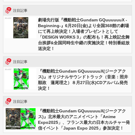
注目記事
劇場先行版『機動戦士Gundam GQuuuuuuX -
Beginning-』6月20日(金)より全国368館の劇場
にて再上映決定！入場者プレゼントとして
「DESIGN WORKS 3」の配布も！再上映記念舞
台挨拶&全国同時生中継の実施決定！特別番組放
送決定！
注目記事
『機動戦士Gundam GQuuuuuuX(ジークアク
ス)』オリジナルサウンドトラック（音楽：照井
順政 蓮尾理之）８月27日(水)CDアルバム発売
決定！
注目記事
『機動戦士Gundam GQuuuuuuX(ジークアク
ス)』北米最大のアニメイベント「Anime
Expo2025」、フランス最大の日本カルチャー発
信イベント「Japan Expo 2025」参加決定！