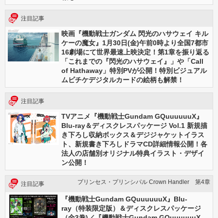
注目記事
映画『機動戦士ガンダム 閃光のハサウェイ キル
ケーの魔女』1月30日(金)午前0時より全国7都市
16劇場にて世界最速上映決定！第1章を振り返る
「これまでの『閃光のハサウェイ』」や「Call
of Hathaway」特別PVが公開！特別ビジュアル
ムビチケデジタルカードの絵柄も解禁！
注目記事
TVアニメ『機動戦士Gundam GQuuuuuuX』
Blu-ray＆ディスクレスパッケージ Vol.1 新規描
き下ろし収納ボックス＆デジジャケットイラス
ト、新規書き下ろしドラマCD詳細情報公開！各
法人の店舗別オリジナル特典イラスト・デザイ
ン公開！
プリンセス・プリンシパル Crown Handler 第4章
注目記事
『機動戦士Gundam GQuuuuuuX』Blu-
ray（特装限定版）＆ディスクレスパッケージ
（全3巻)／『機動戦士Gundam GQuuuuuuX -