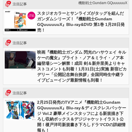
機動戦士Gundam GQuuuuuuX
注目記事
スタジオカラーとサンライズがタッグを組んだ
ガンダムシリーズ！『機動戦士Gundam
GQuuuuuuX』Blu-ray&DVD 第1巻 1月28日発
売！
注目記事
映画『機動戦士ガンダム 閃光のハサウェイ キル
ケーの魔女』ブライト・ノア＆ミライ・ノア本
編登場シーン解禁！成田 剣＆新井里美よりキャ
ストコメントも到着！1月31日(土)実施 新宿ピカ
デリー「公開記念舞台挨拶」全国同時生中継ラ
イブビューイング最新情報も到着！
注目記事
2月25日発売のTVアニメ『機動戦士Gundam
GQuuuuuuX』Blu-ray＆ディスクレスパッケー
ジ Vol.2 豪華メインスタッフによる新規描き下
ろし収納ボックス＆デジジャケットイラスト公
開！榎戸洋司新規書き下ろしドラマCDの詳細情
報も！