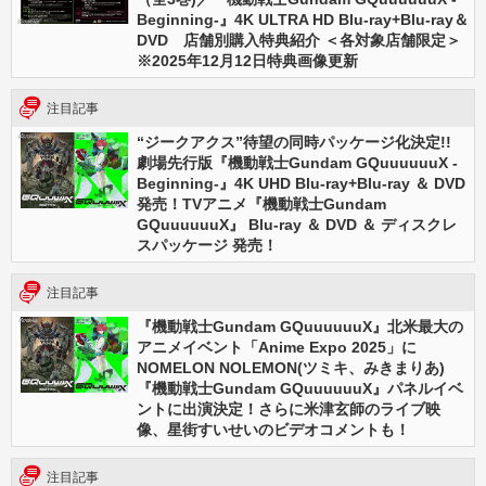
Beginning-』4K ULTRA HD Blu-ray+Blu-ray＆
DVD 店舗別購入特典紹介 ＜各対象店舗限定＞
※2025年12月12日特典画像更新
注目記事
“ジークアクス”待望の同時パッケージ化決定!!
劇場先行版『機動戦士Gundam GQuuuuuuX -
Beginning-』4K UHD Blu-ray+Blu-ray ＆ DVD
発売！TVアニメ『機動戦士Gundam
GQuuuuuuX』 Blu-ray ＆ DVD ＆ ディスクレ
スパッケージ 発売！
注目記事
『機動戦士Gundam GQuuuuuuX』北米最大の
アニメイベント「Anime Expo 2025」に
NOMELON NOLEMON(ツミキ、みきまりあ)
『機動戦士Gundam GQuuuuuuX』パネルイベ
ントに出演決定！さらに米津玄師のライブ映
像、星街すいせいのビデオコメントも！
注目記事