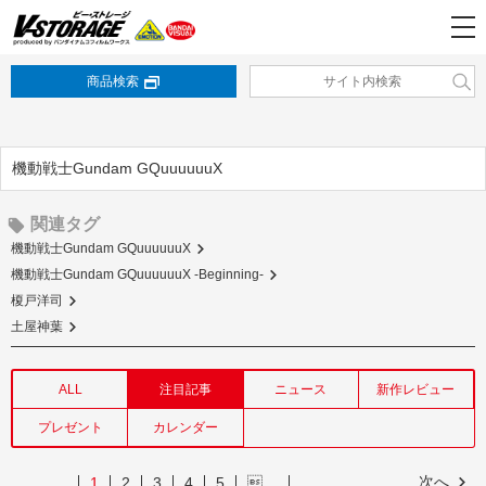
商品検索
機動戦士Gundam GQuuuuuuX
関連タグ
機動戦士Gundam GQuuuuuuX
機動戦士Gundam GQuuuuuuX -Beginning-
榎戸洋司
土屋神葉
ALL
注目記事
ニュース
新作レビュー
プレゼント
カレンダー
次へ
1
2
3
4
5
…