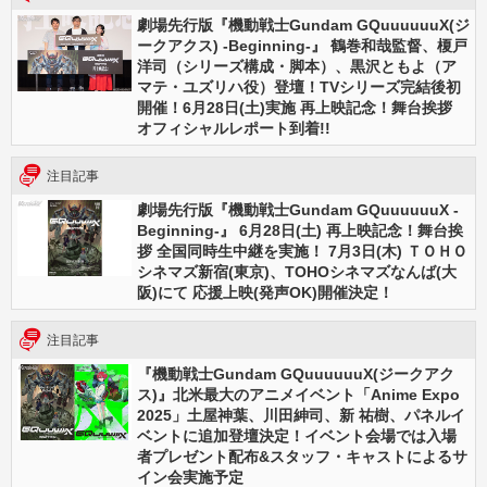
劇場先行版『機動戦士Gundam GQuuuuuuX(ジ
ークアクス) -Beginning-』 鶴巻和哉監督、榎戸
洋司（シリーズ構成・脚本）、黒沢ともよ（ア
マテ・ユズリハ役）登壇！TVシリーズ完結後初
開催！6月28日(土)実施 再上映記念！舞台挨拶
オフィシャルレポート到着!!
注目記事
劇場先行版『機動戦士Gundam GQuuuuuuX -
Beginning-』 6月28日(土) 再上映記念！舞台挨
拶 全国同時生中継を実施！ 7月3日(木) ＴＯＨＯ
シネマズ新宿(東京)、TOHOシネマズなんば(大
阪)にて 応援上映(発声OK)開催決定！
注目記事
『機動戦士Gundam GQuuuuuuX(ジークアク
ス)』北米最大のアニメイベント「Anime Expo
2025」土屋神葉、川田紳司、新 祐樹、パネルイ
ベントに追加登壇決定！イベント会場では入場
者プレゼント配布&スタッフ・キャストによるサ
イン会実施予定