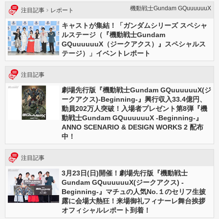
機動戦士Gundam GQuuuuuuX
注目記事
レポート
キャストが集結！「ガンダムシリーズ スペシャ
ルステージ（『機動戦士Gundam
GQuuuuuuX（ジークアクス）』スペシャルス
テージ）」イベントレポート
注目記事
劇場先行版『機動戦士Gundam GQuuuuuuX(ジ
ークアクス)-Beginning-』興行収入33.4億円、
動員202万人突破！入場者プレゼント第8弾『機
動戦士Gundam GQuuuuuuX -Beginning-』
ANNO SCENARIO & DESIGN WORKS 2 配布
中！
注目記事
3月23日(日)開催！劇場先行版『機動戦士
Gundam GQuuuuuuX(ジークアクス) -
Beginning-』マチュの人気No.１のセリフ生披
露に会場大熱狂！来場御礼フィナーレ舞台挨拶
オフィシャルレポート到着！