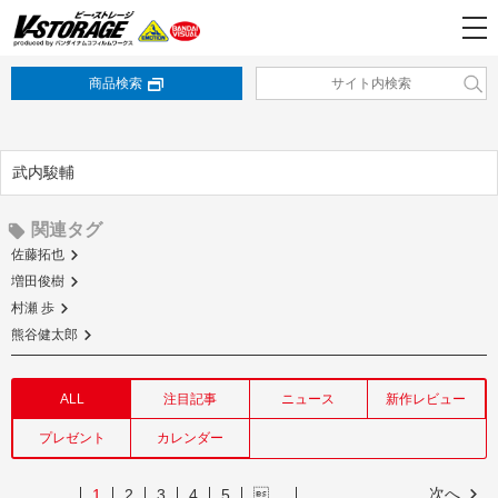
商品検索
武内駿輔
関連タグ
佐藤拓也
増田俊樹
村瀬 歩
熊谷健太郎
ALL
注目記事
ニュース
新作レビュー
プレゼント
カレンダー
次へ
1
2
3
4
5
…