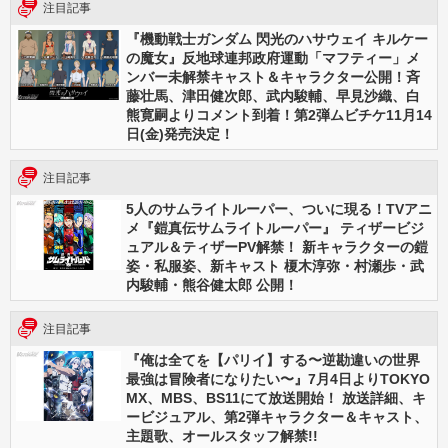
注目記事
『機動戦士ガンダム 閃光のハサウェイ キルケー
の魔女』反地球連邦政府運動「マフティー」メ
ンバー未解禁キャスト＆キャラクター公開！斉
藤壮馬、津田健次郎、武内駿輔、早見沙織、白
熊寛嗣よりコメント到着！第2弾ムビチケ11月14
日(金)発売決定！
注目記事
5人のサムライトルーパー、ついに現る！TVアニ
メ『鎧真伝サムライトルーパー』 ティザービジ
ュアル＆ティザーPV解禁！ 新キャラクターの鎧
姿・私服姿、新キャスト 榎木淳弥・村瀬歩・武
内駿輔・熊谷健太郎 公開！
注目記事
『俺は全てを【パリイ】する〜逆勘違いの世界
最強は冒険者になりたい〜』7月4日よりTOKYO
MX、MBS、BS11にて放送開始！ 放送詳細、キ
ービジュアル、第2弾キャラクター＆キャスト、
主題歌、オールスタッフ解禁!!