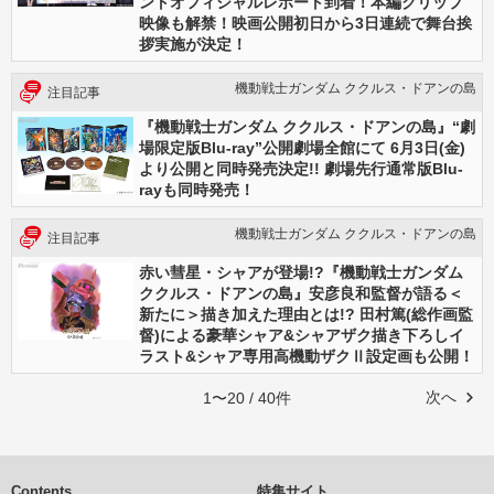
ントオフィシャルレポート到着！本編クリップ
映像も解禁！映画公開初日から3日連続で舞台挨
拶実施が決定！
機動戦士ガンダム ククルス・ドアンの島
注目記事
『機動戦士ガンダム ククルス・ドアンの島』“劇
場限定版Blu-ray”公開劇場全館にて 6月3日(金)
より公開と同時発売決定!! 劇場先行通常版Blu-
rayも同時発売！
機動戦士ガンダム ククルス・ドアンの島
注目記事
赤い彗星・シャアが登場!?『機動戦士ガンダム
ククルス・ドアンの島』安彦良和監督が語る＜
新たに＞描き加えた理由とは!? 田村篤(総作画監
督)による豪華シャア&シャアザク描き下ろしイ
ラスト&シャア専用高機動ザクⅡ設定画も公開！
次へ
1〜20 / 40件
Contents
特集サイト