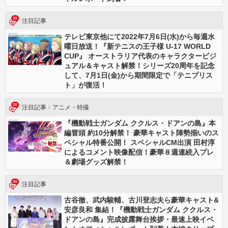
注目記事
テレビ東京他にて2022年7月6日(水)から毎週水
曜日放送！『新テニスの王子様 U-17 WORLD
CUP』 オーストラリア代表のキャラクタービジ
ュアル＆キャスト解禁！シリーズ20周年を記念
して、7月1日(金)から期間限定で「テニプリス
ト」が復活！
注目記事
アニメ・特撮
『機動戦士ガンダム ククルス・ドアンの島』本
編冒頭 約10分解禁！ 豪華キャスト陣勢揃いのス
ペシャル特番公開！ スペシャルCM出演 田村淳
によるコメント映像配信！豪華８週連続入プレ
＆劇場グッズ解禁！
注目記事
古谷徹、武内駿輔、古川登志夫ら豪華キャスト&
安彦良和 集結！『機動戦士ガンダム ククルス・
ドアンの島』完成披露舞台挨拶・最速上映イベ