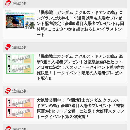
注目記事
『機動戦士ガンダム ククルス・ドアンの島』ロ
ングラン上映御礼！９週目以降も入場者プレゼ
ント配布決定！豪華9週目入場者プレゼントは田
村篤&ことぶきつかさ描きおろしA5イラストシ
ート
注目記事
『機動戦士ガンダム ククルス・ドアンの島』豪
華8週目入場者プレゼントは複製原画3枚セット
／２種に決定！スタッフトークイベント第4弾実
施決定！トークイベント限定の入場者プレゼン
ト配布!!
注目記事
大絶賛公開中！『機動戦士ガンダム ククルス・
ドアンの島』豪華7週目入場者プレゼント「複製
原画3枚セット／２種」に決定！大好評スタッフ
トークイベント第３弾実施!!
注目記事