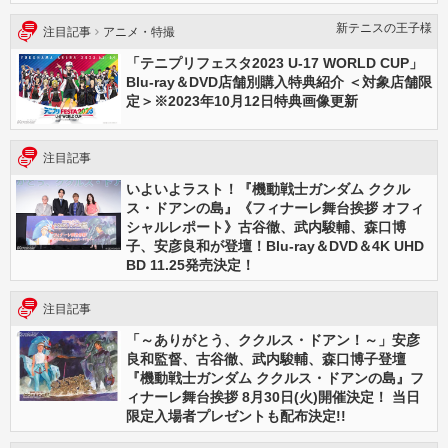
新テニスの王⼦様
注目記事
アニメ・特撮
「テニプリフェスタ2023 U-17 WORLD CUP」
Blu-ray＆DVD店舗別購入特典紹介 ＜対象店舗限
定＞※2023年10月12日特典画像更新
注目記事
いよいよラスト！『機動戦士ガンダム ククル
ス・ドアンの島』《フィナーレ舞台挨拶 オフィ
シャルレポート》古谷徹、武内駿輔、森口博
子、安彦良和が登壇！Blu-ray＆DVD＆4K UHD
BD 11.25発売決定！
注目記事
「～ありがとう、ククルス・ドアン！～」安彦
良和監督、古谷徹、武内駿輔、森口博子登壇
『機動戦士ガンダム ククルス・ドアンの島』フ
ィナーレ舞台挨拶 8月30日(火)開催決定！ 当日
限定入場者プレゼントも配布決定!!