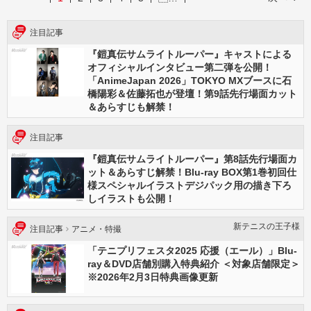
注目記事
『鎧真伝サムライトルーパー』キャストによる
オフィシャルインタビュー第二弾を公開！
「AnimeJapan 2026」TOKYO MXブースに石
橋陽彩＆佐藤拓也が登壇！第9話先行場面カット
＆あらすじも解禁！
注目記事
『鎧真伝サムライトルーパー』第8話先行場面カ
ット＆あらすじ解禁！Blu-ray BOX第1巻初回仕
様スペシャルイラストデジパック用の描き下ろ
しイラストも公開！
新テニスの王⼦様
注目記事
アニメ・特撮
「テニプリフェスタ2025 応援（エール）」Blu-
ray＆DVD店舗別購入特典紹介 ＜対象店舗限定＞
※2026年2月3日特典画像更新