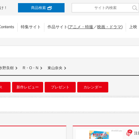
け！
商品検索
Contents
特集サイト
作品サイト(
アニメ・特撮
／
映画・ドラマ
)
上映
水野良樹
R・O・N
東山奈央
ス
新作レビュー
プレゼント
カレンダー
注