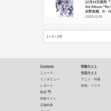
12月24日発売『
3rd Album "
水野良樹、R・
| 2025-12-03
1〜2 / 2件
Contents
特集サイト
ニュース
作品サイト
インタビュー
アニメ・特撮
レポート
映画・ドラマ
動画
特集サイト
店舗特典