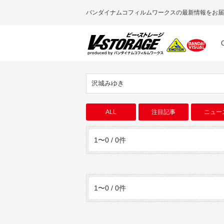
バンダイナムコフィルムワークスの最新情報をお届
沢城みゆき
ALL
注目記事
ニュー
1〜0 / 0件
1〜0 / 0件