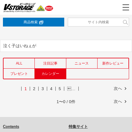
商品検索
泣く子はいねぇが
ALL
注目記事
ニュース
新作レビュー
プレゼント
カレンダー
次へ
1
2
3
4
5
…
次へ
1〜0 / 0件
Contents
特集サイト