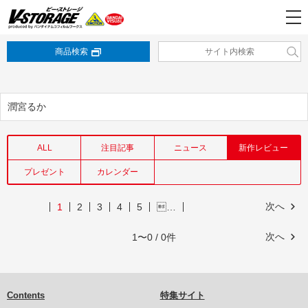
商品検索
潤宮るか
ALL
注目記事
ニュース
新作レビュー
プレゼント
カレンダー
次へ
1
2
3
4
5
…
次へ
1〜0 / 0件
Contents
特集サイト