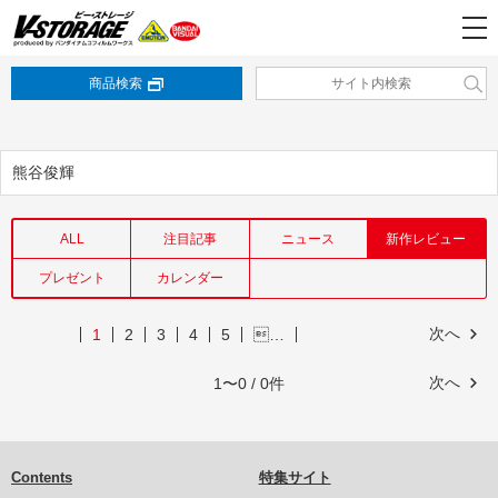
商品検索
熊谷俊輝
ALL
注目記事
ニュース
新作レビュー
プレゼント
カレンダー
次へ
1
2
3
4
5
…
次へ
1〜0 / 0件
Contents
特集サイト