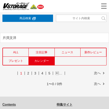
商品検索
片貝文洋
ALL
注目記事
ニュース
新作レビュー
プレゼント
カレンダー
次へ
1
2
3
4
5
…
次へ
1〜0 / 0件
Contents
特集サイト