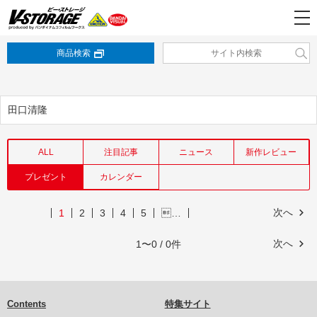
商品検索
田口清隆
ALL
注目記事
ニュース
新作レビュー
プレゼント
カレンダー
次へ
1
2
3
4
5
…
次へ
1〜0 / 0件
Contents
特集サイト