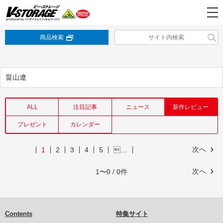
商品検索
畠山遼
ALL
注目記事
ニュース
新作レビュー
プレゼント
カレンダー
次へ
1
2
3
4
5
…
次へ
1〜0 / 0件
Contents
特集サイト