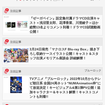
注目記事
『ゼーガペイン』設定集付属ドラマCD出演キャ
スト＜浅沼晋太郎、花澤香菜、川澄綾子＞ほか
総勢13名よりコメント到着！ドラマCD試聴動画
公開！
注目記事
3月24日発売「マクロスF Blu-ray Box」描き下
ろし収納ケースイラスト公開！キャスト＆スタ
ッフ出演メモリアル座談会 詳細解禁！
ブルーロック
注目記事
TVアニメ『ブルーロック』2022年10月からテレ
ビ朝日系 全国24局ネット“NUMAnimation枠”に
て放送決定！キービジュアル&第1弾PV公開！追
加キャラクター＆キャスト解禁！キャストコメ
ントも到着!!