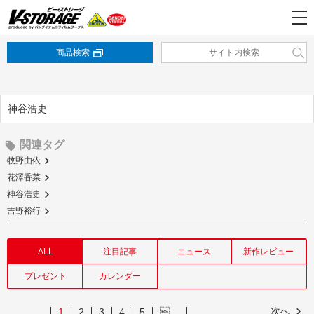
商品検索
神谷浩史
関連タグ
牧野由依
花澤香菜
神谷浩史
吉野裕行
ALL
注目記事
ニュース
新作レビュー
プレゼント
カレンダー
次へ
1
2
3
4
5
…