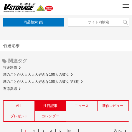
商品検索
竹達彩奈
関連タグ
竹達彩奈
君のことが大大大大大好きな100人の彼女
君のことが大大大大大好きな100人の彼女 第3期
石原夏織
ALL
注目記事
ニュース
新作レビュー
プレゼント
カレンダー
次へ
1
2
3
4
5
…