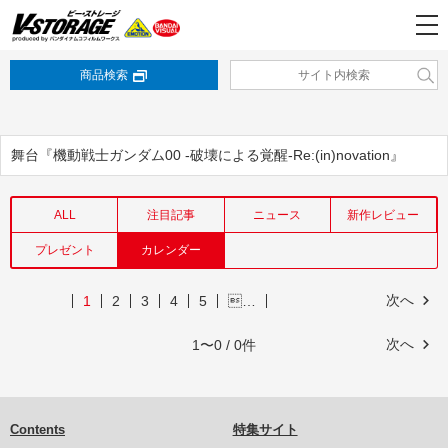
商品検索
舞台『機動戦士ガンダム00 -破壊による覚醒-Re:(in)novation』
ALL
注目記事
ニュース
新作レビュー
プレゼント
カレンダー
次へ
1
2
3
4
5
…
次へ
1〜0 / 0件
Contents
特集サイト