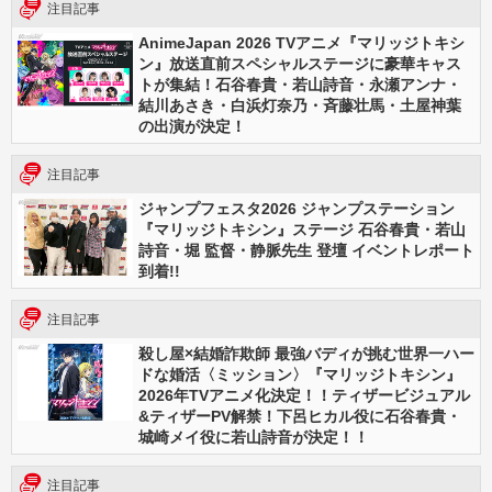
注目記事
AnimeJapan 2026 TVアニメ『マリッジトキシ
ン』放送直前スペシャルステージに豪華キャス
トが集結！石谷春貴・若山詩音・永瀬アンナ・
結川あさき・白浜灯奈乃・斉藤壮馬・土屋神葉
の出演が決定！
注目記事
ジャンプフェスタ2026 ジャンプステーション
『マリッジトキシン』ステージ 石谷春貴・若山
詩音・堀 監督・静脈先生 登壇 イベントレポート
到着!!
注目記事
殺し屋×結婚詐欺師 最強バディが挑む世界一ハー
ドな婚活〈ミッション〉『マリッジトキシン』
2026年TVアニメ化決定！！ティザービジュアル
&ティザーPV解禁！下呂ヒカル役に石谷春貴・
城崎メイ役に若山詩音が決定！！
注目記事