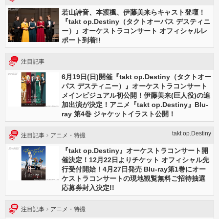
若山詩音、本渡楓、伊藤美来らキャスト登壇！
『takt op.Destiny（タクトオーパス デスティニ
ー）』オーケストラコンサート オフィシャルレ
ポート到着!!
注目記事
6月19日(日)開催『takt op.Destiny（タクトオー
パス デスティニー）』オーケストラコンサート
メインビジュアル初公開！伊藤美来(巨人役)の追
加出演が決定！アニメ『takt op.Destiny』Blu-
ray 第4巻 ジャケットイラスト公開！
takt op.Destiny
注目記事
アニメ・特撮
『takt op.Destiny』オーケストラコンサート開
催決定！12月22日よりチケット オフィシャル先
行受付開始！4月27日発売 Blu-ray第1巻にオー
ケストラコンサートの現地観覧無料ご招待抽選
応募券封入決定!!
注目記事
アニメ・特撮