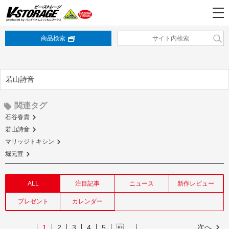
商品検索
若山詩音
関連タグ
石谷春貴
若山詩音
マリッジトキシン
堀元宣
ALL
注目記事
ニュース
新作レビュー
プレゼント
カレンダー
次へ
1
2
3
4
5
…