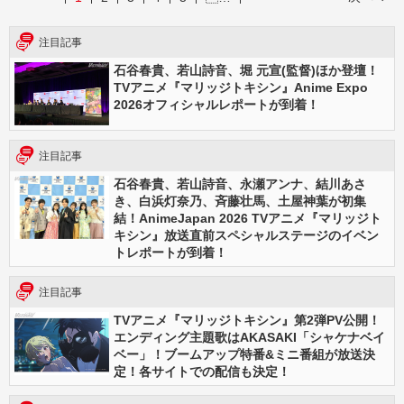
注目記事
石谷春貴、若山詩音、堀 元宣(監督)ほか登壇！
TVアニメ『マリッジトキシン』Anime Expo
2026オフィシャルレポートが到着！
注目記事
石谷春貴、若山詩音、永瀬アンナ、結川あさ
き、白浜灯奈乃、斉藤壮馬、土屋神葉が初集
結！AnimeJapan 2026 TVアニメ『マリッジト
キシン』放送直前スペシャルステージのイベン
トレポートが到着！
注目記事
TVアニメ『マリッジトキシン』第2弾PV公開！
エンディング主題歌はAKASAKI「シャケナベイ
ベー」！ブームアップ特番&ミニ番組が放送決
定！各サイトでの配信も決定！