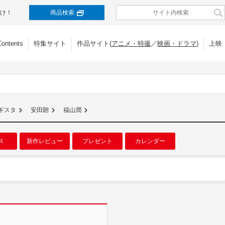
け！
商品検索
Contents
特集サイト
作品サイト(
アニメ・特撮
／
映画・ドラマ
)
上映
ギスタ
安田朗
福山潤
ス
新作レビュー
プレゼント
カレンダー