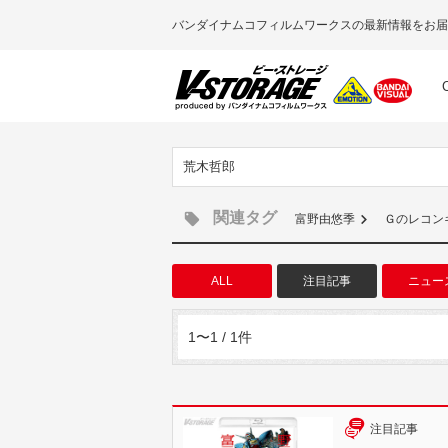
バンダイナムコフィルムワークスの最新情報をお届
荒木哲郎
関連タグ
富野由悠季
Ｇのレコン
ALL
注目記事
ニュー
1〜1 / 1件
注目記事