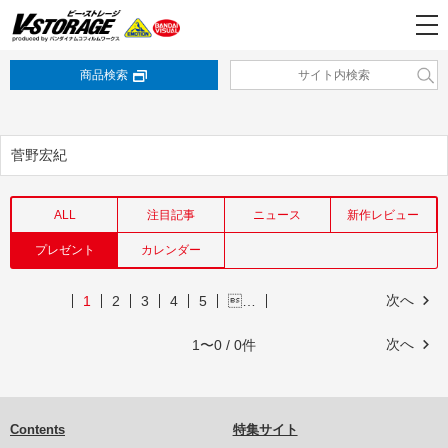
商品検索
菅野宏紀
ALL
注目記事
ニュース
新作レビュー
プレゼント
カレンダー
次へ
1
2
3
4
5
…
次へ
1〜0 / 0件
Contents
特集サイト