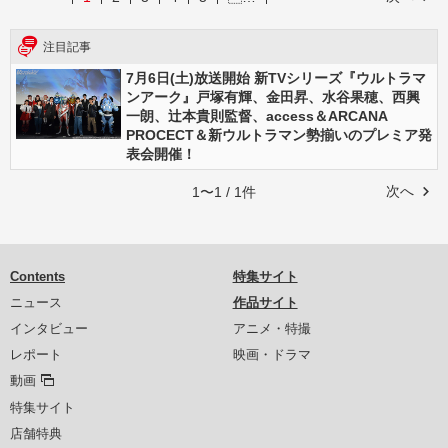
注目記事
7月6日(土)放送開始 新TVシリーズ『ウルトラマ
ンアーク』戸塚有輝、金田昇、水谷果穂、西興
一朗、辻本貴則監督、access＆ARCANA
PROCECT＆新ウルトラマン勢揃いのプレミア発
表会開催！
次へ
1〜1 / 1件
Contents
特集サイト
ニュース
作品サイト
インタビュー
アニメ・特撮
レポート
映画・ドラマ
動画
特集サイト
店舗特典