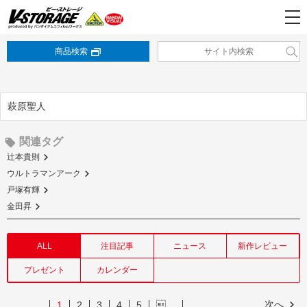
商品検索
萩原聖人
関連タグ
辻本貴則
ウルトラマンアーク
戸塚有輝
金田昇
ALL
注目記事
ニュース
新作レビュー
プレゼント
カレンダー
次へ
1
2
3
4
5
…