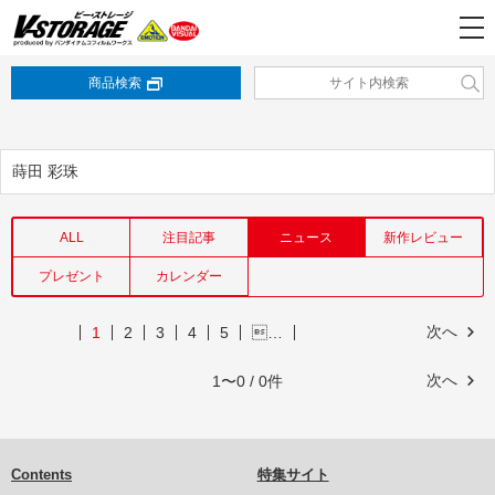
商品検索
蒔田 彩珠
ALL
注目記事
ニュース
新作レビュー
プレゼント
カレンダー
次へ
1
2
3
4
5
…
次へ
1〜0 / 0件
Contents
特集サイト